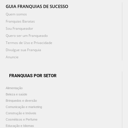
GUIA FRANQUIAS DE SUCESSO
Quem somos
Franquias Baratas
Sou Franqueador
Quero ser um Franqueado
Termos de Uso e Privacidade
Divulgue sua Franquia
Anuncie
FRANQUIAS POR SETOR
Alimentação
Beleza e saúde
Brinquedos e diversão
Comunicação e marketing
Construção e Imóveis
Cosméticos e Perfume
Educação e Idiomas