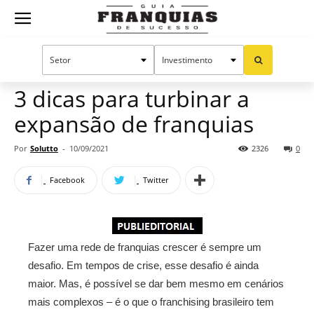
Guia
Home
Notícias
Manual do sucesso
Franquias
3 dicas para turbinar a
expansão de franquias
de
Por
Solutto
-
10/09/2021
2326
0
Facebook
Twitter
Sucesso
Fazer uma rede de franquias crescer é sempre um
desafio. Em tempos de crise, esse desafio é ainda
maior. Mas, é possível se dar bem mesmo em cenários
mais complexos – é o que o franchising brasileiro tem