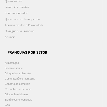
Quem somos
Franquias Baratas
Sou Franqueador
Quero ser um Franqueado
Termos de Uso e Privacidade
Divulgue sua Franquia
Anuncie
FRANQUIAS POR SETOR
Alimentação
Beleza e saúde
Brinquedos e diversão
Comunicação e marketing
Construção e Imóveis
Cosméticos e Perfume
Educação e Idiomas
Eletrônicos e tecnologia
Gás