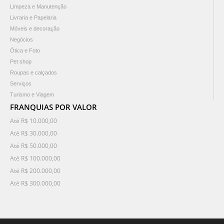
Limpeza e Manutenção
Livraria e Papelaria
Móveis e decoração
Negócios
Ótica e Foto
Pet shop
Roupas e calçados
Serviços
Turismo e Viagem
FRANQUIAS POR VALOR
Até R$ 10.000,00
Até R$ 30.000,00
Até R$ 50.000,00
Até R$ 100.000,00
Até R$ 200.000,00
Até R$ 300.000,00