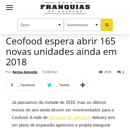
Guia
Home
Notícias
Mercado de franquias
Franquias
Ceofood espera abrir 165
novas unidades ainda em
de
2018
Por
Karina Azevedo
-
31/08/2021
2539
0
Sucesso
Facebook
Twitter
Já passamos da metade de 2018, mas os últimos
meses do ano ainda devem ser movimentados para a
Ceofood. A rede de
franquias de aplicativo
delivery tem
um plano de expansão agressivo e projeta inaugurar