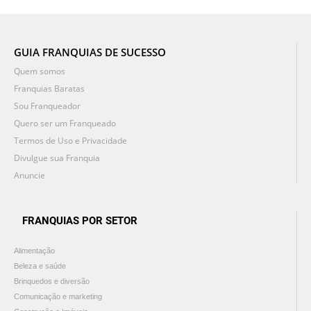
GUIA FRANQUIAS DE SUCESSO
Quem somos
Franquias Baratas
Sou Franqueador
Quero ser um Franqueado
Termos de Uso e Privacidade
Divulgue sua Franquia
Anuncie
FRANQUIAS POR SETOR
Alimentação
Beleza e saúde
Brinquedos e diversão
Comunicação e marketing