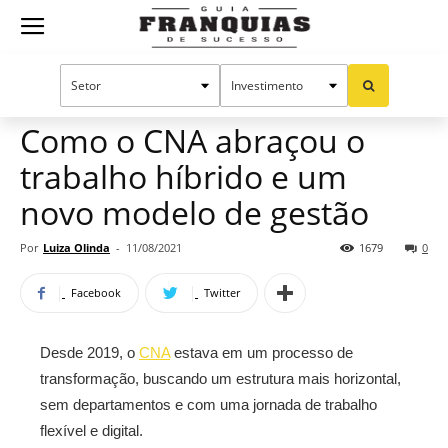
Guia
Home
Notícias
Manual do sucesso
Franquias
Como o CNA abraçou o
trabalho híbrido e um
de
novo modelo de gestão
Por
Luiza Olinda
-
11/08/2021
1679
0
Sucesso
Facebook
Twitter
Desde 2019, o
CNA
estava em um processo de
transformação, buscando um estrutura mais horizontal,
sem departamentos e com uma jornada de trabalho
flexível e digital.