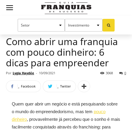
Guia
Home
Notícias
Dicas para franqueados
Franquias
Como abrir uma franquia
com pouco dinheiro: 6
de
dicas para empreender
Por
Lygia Haydée
-
10/09/2021
3068
0
Sucesso
Facebook
Twitter
Quem quer abrir um negócio e está pesquisando sobre
o mundo do empreendedorismo, mas tem
pouco
dinheiro
, provavelmente já percebeu que o sonho é mais
facilmente conquistado através do franchising: para