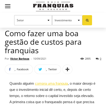
Guia
Home
Notícias
Artigos
Franquias
Como fazer uma boa
gestão de custos para
de
franquias
Por
Victor Barboza
-
10/09/2021
2895
0
Sucesso
Facebook
Twitter
Quando alguém
compra uma franquia
, o maior desejo é
que o investimento inicial dê certo, e, depois de certo
tempo, o retorno sobre o capital investido seja elevado.
A primeira coisa que o franqueado pensa é que precisa