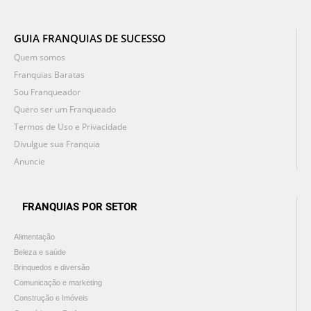
GUIA FRANQUIAS DE SUCESSO
Quem somos
Franquias Baratas
Sou Franqueador
Quero ser um Franqueado
Termos de Uso e Privacidade
Divulgue sua Franquia
Anuncie
FRANQUIAS POR SETOR
Alimentação
Beleza e saúde
Brinquedos e diversão
Comunicação e marketing
Construção e Imóveis