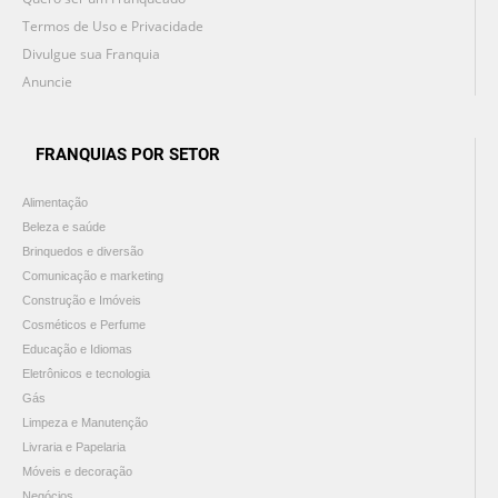
Termos de Uso e Privacidade
Divulgue sua Franquia
Anuncie
FRANQUIAS POR SETOR
Alimentação
Beleza e saúde
Brinquedos e diversão
Comunicação e marketing
Construção e Imóveis
Cosméticos e Perfume
Educação e Idiomas
Eletrônicos e tecnologia
Gás
Limpeza e Manutenção
Livraria e Papelaria
Móveis e decoração
Negócios