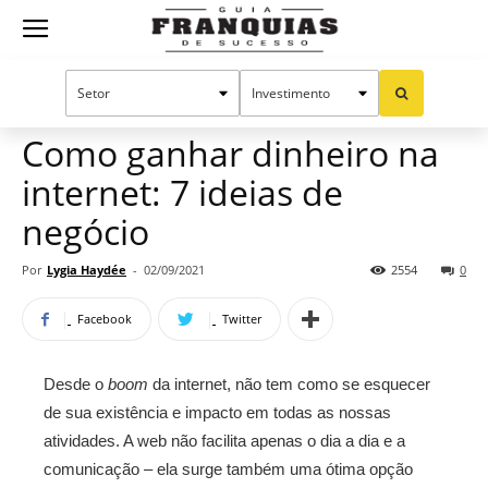
Guia
Home
Notícias
Empreendedorismo
Franquias
Como ganhar dinheiro na
internet: 7 ideias de
de
negócio
Por
Lygia Haydée
-
02/09/2021
2554
0
Sucesso
Facebook
Twitter
Desde o
boom
da internet, não tem como se esquecer
de sua existência e impacto em todas as nossas
atividades. A web não facilita apenas o dia a dia e a
comunicação – ela surge também uma ótima opção