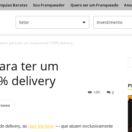
nquias Baratas
Sou Franqueador
Quero ser um Franqueado
Anu
passo para ter um restaurante 100% delivery
ara ter um
% delivery
P
1281
0
nterest
do delivery, as
dark kitchens
— que atuam exclusivamente