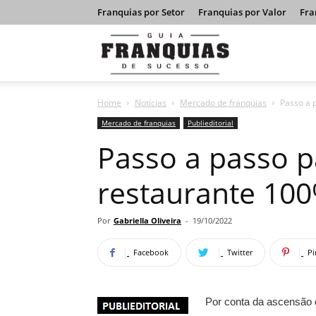
Franquias por Setor
Franquias por Valor
Fra
Guia
Home
Notícias
Mercado de franquias
Passo a 
Franquias
Mercado de franquias
Publieditorial
Passo a passo p
de
restaurante 100
Sucesso
Por
Gabriella Oliveira
-
19/10/2022
Facebook
Twitter
Pi
Por conta da ascensão 