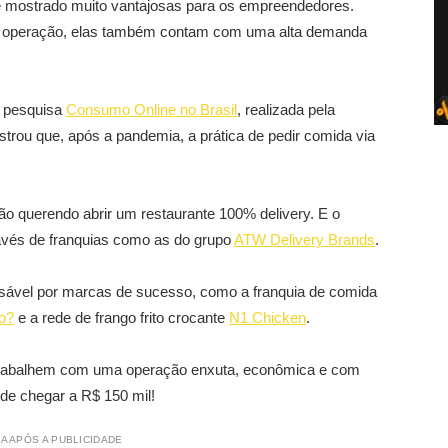
 mostrado muito vantajosas para os empreendedores.
e operação, elas também contam com uma alta demanda
a pesquisa
Consumo Online no Brasil
, realizada pela
strou que, após a pandemia, a prática de pedir comida via
tão querendo abrir um restaurante 100% delivery. E o
ravés de franquias como as do grupo
ATW Delivery Brands
.
nsável por marcas de sucesso, como a franquia de comida
o?
e a rede de frango frito crocante
N1 Chicken
.
 trabalhem com uma operação enxuta, econômica e com
de chegar a R$ 150 mil!
A APÓS A PUBLICIDADE