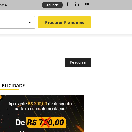
ncie
Anuncie
Procurar
Franquias
UBLICIDADE