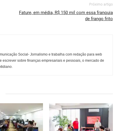
Próximo artigo
Fature, em média, R$ 150 mil com essa franquia
de frango frito
municação Social- Jornalismo e trabalha com redação para web
e escrever sobre finanças empresariais e pessoais, o mercado de
otidiano.