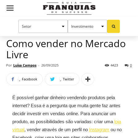
Guia
Home
Notícias
Empreendedorismo
Franquias
Como vender no Mercado
Livre
de
Por
Luísa Campos
-
26/09/2025
4423
0
Facebook
Twitter
Sucesso
É possível ganhar dinheiro vendendo produtos pela
internet? Essa é a pergunta que muita gente faz antes
decidir investir em vendas online. Para anunciar um
produto, as possibilidades são variadas: criar uma
loja
virtual
, vender através de um perfil no
Instagram
ou no
Facebook, criar uma loja em sites colaborativos