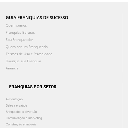
GUIA FRANQUIAS DE SUCESSO
Quem somos
Franquias Baratas
Sou Franqueador
Quero ser um Franqueado
Termos de Uso e Privacidade
Divulgue sua Franquia
Anuncie
FRANQUIAS POR SETOR
Alimentação
Beleza e saúde
Brinquedos e diversão
Comunicação e marketing
Construção e Imóveis