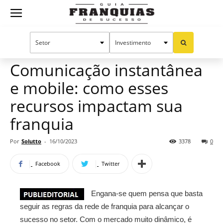
Guia
Home
Notícias
Manual do sucesso
Publieditorial
Franquias
Comunicação instantânea
e mobile: como esses
de
recursos impactam sua
franquia
Sucesso
Por
Solutto
-
16/10/2023
3378
0
Facebook
Twitter
Engana-se quem pensa que basta
seguir as regras da rede de franquia para alcançar o
sucesso no setor. Com o mercado muito dinâmico, é