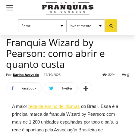
Guia
Home
Notícias
Mercado de franquias
Franquias
Franquia Wizard by
Pearson: como abrir e
de
quanto custa
Por
Karina Azevedo
-
17/10/2023
8294
0
Sucesso
Facebook
Twitter
A maior
rede de ensino de idiomas
do Brasil. Essa é a
principal marca da franquia Wizard by Pearson: com
mais de 1.200 unidades espalhadas por todo o país, a
rede é apontada pela Associação Brasileira de