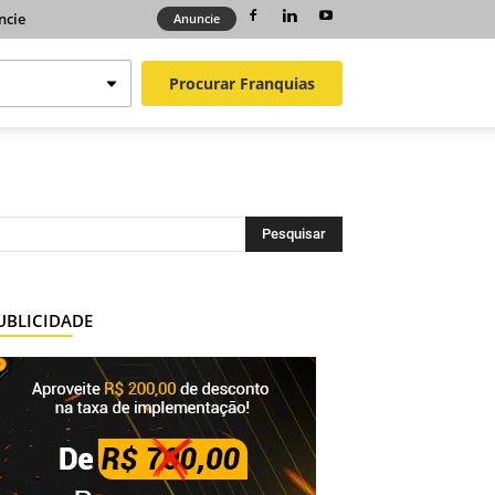
ncie
Anuncie
Procurar
Franquias
UBLICIDADE