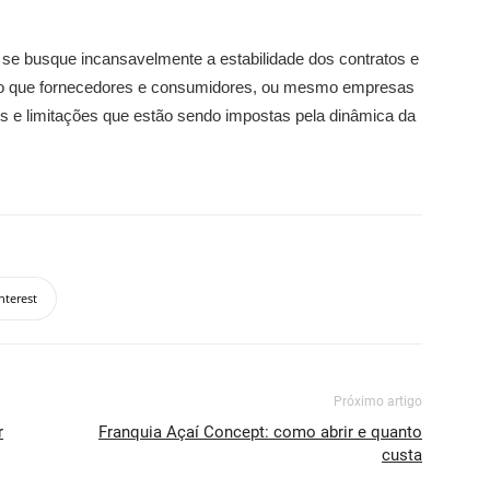
se busque incansavelmente a estabilidade dos contratos e
rto que fornecedores e consumidores, ou mesmo empresas
es e limitações que estão sendo impostas pela dinâmica da
nterest
Próximo artigo
r
Franquia Açaí Concept: como abrir e quanto
custa