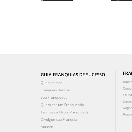
FRA
GUIA FRANQUIAS DE SUCESSO
Quem somos
Alime
Comun
Franquias Baratas
Educa
Sou Franqueador
Limpe
Quero ser um Franqueado
Negóc
Termos de Uso e Privacidade
Roupa
Divulgue sua Franquia
Anuncie