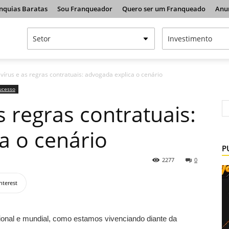
nquias Baratas
Sou Franqueador
Quero ser um Franqueado
Anu
írus e as regras contratuais: advogada explica o cenário
ucesso
 regras contratuais:
a o cenário
P
2277
0
nterest
onal e mundial, como estamos vivenciando diante da