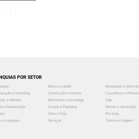
NQUIAS POR SETOR
ntação
Beleza e saúde
Brinquedos e diversã
icação e marketing
Construção e Imóveis
Cosméticos e Perfum
ção e Idiomas
Eletrônicos e tecnologia
Gás
za e Manutenção
Livraria e Papelaria
Móveis e decoração
ios
Ótica e Foto
Pet shop
s e calçados
Serviços
Turismo e Viagem