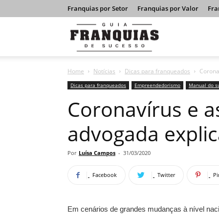
Franquias por Setor
Franquias por Valor
Fra
Guia
Home
Notícias
Dicas para franqueados
Coronav
Franquias
Dicas para franqueados
Empreendedorismo
Manual do s
Coronavírus e as
de
advogada explic
Sucesso
Por
Luísa Campos
-
31/03/2020
Facebook
Twitter
Pi
Em cenários de grandes mudanças à nível naci