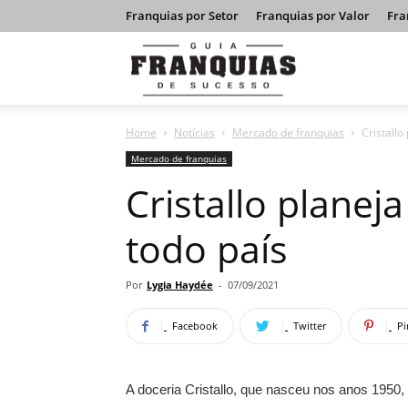
Franquias por Setor
Franquias por Valor
Fra
Guia
Home
Notícias
Mercado de franquias
Cristallo
Franquias
Mercado de franquias
Cristallo planej
de
todo país
Sucesso
Por
Lygia Haydée
-
07/09/2021
Facebook
Twitter
Pi
A doceria Cristallo, que nasceu nos anos 1950