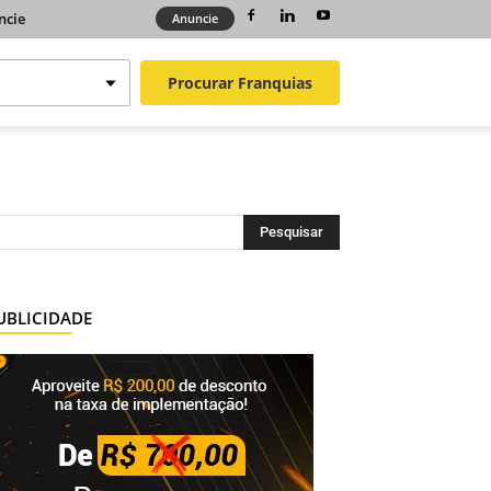
ncie
Anuncie
Procurar
Franquias
UBLICIDADE