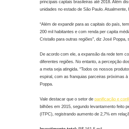
principais captais brasileiras até 2018. Além dis
unidades no estado de São Paulo. Atualmente, h
“Além de expandir para as capitais do país, t
200 mil habitantes e com renda per capita médi
Cristallo para outras regiões”, diz José Poppa, s
De acordo com ele, a expansão da rede tem como
diferentes regiões. No entanto, a percepção d
a meta seja atingida. “Todos os nossos prod
espiral, com as franquias parceiras próximas à 
Poppa.
Vale destacar que o setor de
panificação e confe
bilhões em 2015, segundo levantamento feito pel
(ITPC), registrando aumento de 2,7% em relação
Investimento total:
R$ 161,5 mil