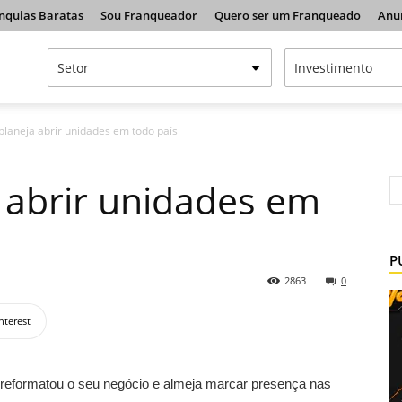
nquias Baratas
Sou Franqueador
Quero ser um Franqueado
Anu
 planeja abrir unidades em todo país
a abrir unidades em
P
2863
0
nterest
, reformatou o seu negócio e almeja marcar presença nas