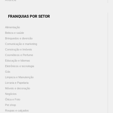
FRANQUIAS POR SETOR
Alimentação
Beleza e saúde
Brinquedos e diversão
Comunicação e marketing
Construção e Imóveis
Cosméticos e Perfume
Educação e Idiomas
Eletrônicos e tecnologia
Gás
Limpeza e Manutenção
Livraria e Papelaria
Móveis e decoração
Negócios
Ótica e Foto
Pet shop
Roupas e calçados