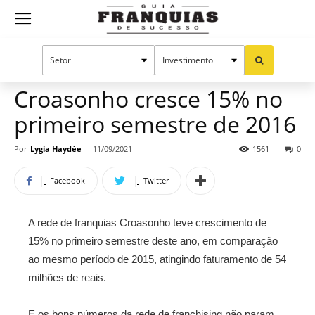
Guia
Home
Notícias
Mercado de franquias
Franquias
Croasonho cresce 15% no
primeiro semestre de 2016
de
Por
Lygia Haydée
-
11/09/2021
1561
0
Facebook
Twitter
Sucesso
A rede de franquias Croasonho teve crescimento de
15% no primeiro semestre deste ano, em comparação
ao mesmo período de 2015, atingindo faturamento de 54
milhões de reais.
E os bons números da rede de franchising não param