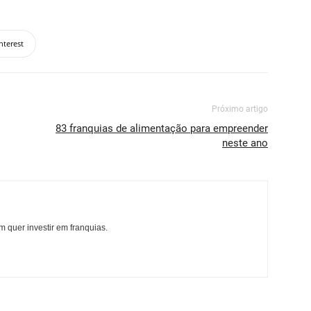
nterest
Próximo artigo
83 franquias de alimentação para empreender
neste ano
 quer investir em franquias.