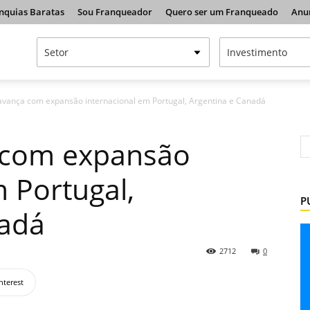
nquias Baratas
Sou Franqueador
Quero ser um Franqueado
Anu
avança com expansão internacional em Portugal, Argentina e Canadá
 com expansão
m Portugal,
P
nadá
2712
0
nterest