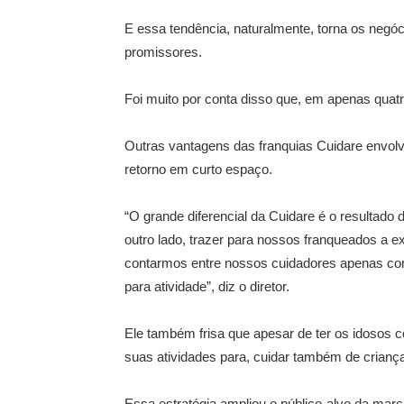
E essa tendência, naturalmente, torna os negóc
promissores.
​Foi muito por conta disso que, em apenas qua
Outras vantagens das franquias Cuidare envol
retorno em curto espaço.
“O grande diferencial da Cuidare é o resultado 
outro lado, trazer para nossos franqueados a ex
contarmos entre nossos cuidadores apenas co
para atividade”, diz o diretor.
​Ele também frisa que apesar de ter os idosos 
suas atividades para, cuidar também de crian
Essa estratégia ampliou o público-alvo da marc