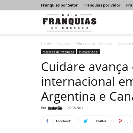
Franquias por Setor
Franquias por Valor
Fra
Guia
Home
Notícias
Mercado de franquias
Cuidare 
Franquias
Mercado de franquias
Publieditorial
Cuidare avança
de
internacional e
Argentina e Ca
Sucesso
Por
Redação
-
26/08/2021
Facebook
Twitter
Pi