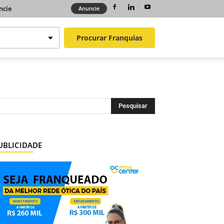
ncie
Anuncie
Procurar
Franquias
UBLICIDADE