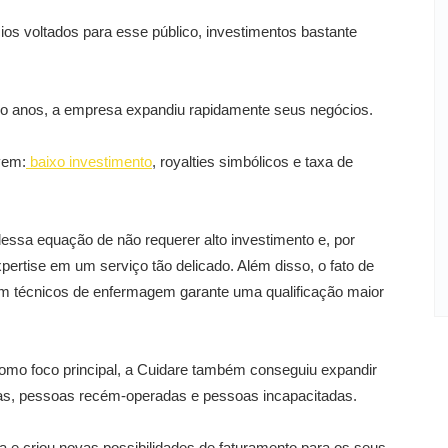
ios voltados para esse público, investimentos bastante
tro anos, a empresa expandiu rapidamente seus negócios.
vem:
baixo investimento
, royalties simbólicos e taxa de
dessa equação de não requerer alto investimento e, por
pertise em um serviço tão delicado. Além disso, o fato de
m técnicos de enfermagem garante uma qualificação maior
como foco principal, a Cuidare também conseguiu expandir
ças, pessoas recém-operadas e pessoas incapacitadas.
a e criou novas possibilidades de faturamento para os seus