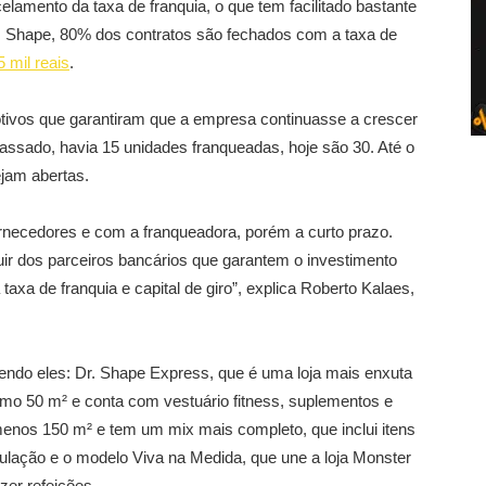
celamento da taxa de franquia, o que tem facilitado bastante
. Shape, 80% dos contratos são fechados com a taxa de
5 mil reais
.
tivos que garantiram que a empresa continuasse a crescer
passado, havia 15 unidades franqueadas, hoje são 30. Até o
ejam abertas.
rnecedores e com a franqueadora, porém a curto prazo.
uir dos parceiros bancários que garantem o investimento
xa de franquia e capital de giro”, explica Roberto Kalaes,
endo eles: Dr. Shape Express, que é uma loja mais enxuta
mo 50 m² e conta com vestuário fitness, suplementos e
menos 150 m² e tem um mix mais completo, que inclui itens
ulação e o modelo Viva na Medida, que une a loja Monster
azer refeições.