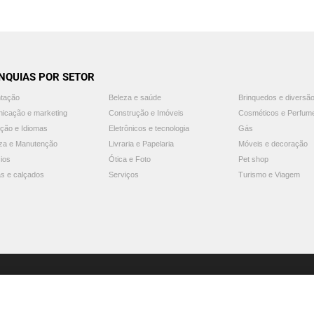
NQUIAS POR SETOR
ntação
Beleza e saúde
Brinquedos e diversã
icação e marketing
Construção e Imóveis
Cosméticos e Perfum
ção e Idiomas
Eletrônicos e tecnologia
Gás
za e Manutenção
Livraria e Papelaria
Móveis e decoração
ios
Ótica e Foto
Pet shop
s e calçados
Serviços
Turismo e Viagem
© 2025 Guia Franquias de Sucesso. Todos os direitos reservados.
Aviso: o Guia Franquias de Sucesso não endossa nem recomenda nenhuma franquia.