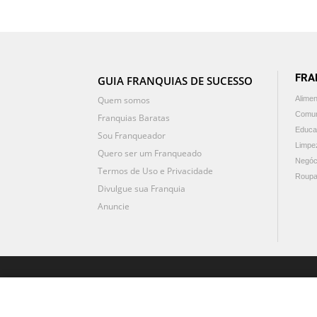
FRA
GUIA FRANQUIAS DE SUCESSO
Quem somos
Alime
Comun
Franquias Baratas
Educa
Sou Franqueador
Limpe
Quero ser um Franqueado
Negóc
Termos de Uso e Privacidade
Roupa
Divulgue sua Franquia
Anuncie