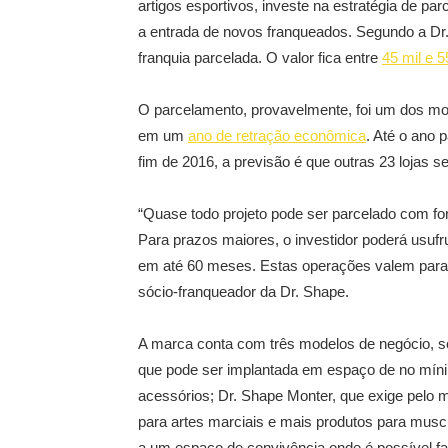
artigos esportivos, investe na estratégia de par
a entrada de novos franqueados. Segundo a Dr
franquia parcelada. O valor fica entre
45 mil e 5
O parcelamento, provavelmente, foi um dos mo
em um
ano de retração econômica
. Até o ano 
fim de 2016, a previsão é que outras 23 lojas s
“Quase todo projeto pode ser parcelado com fo
Para prazos maiores, o investidor poderá usufr
em até 60 meses. Estas operações valem para ta
sócio-franqueador da Dr. Shape.
A marca conta com três modelos de negócio, s
que pode ser implantada em espaço de no míni
acessórios; Dr. Shape Monter, que exige pelo 
para artes marciais e mais produtos para musc
a um espaço de convivência onde é possível f