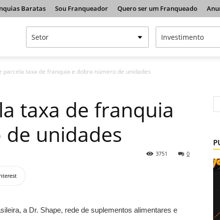
nquias Baratas
Sou Franqueador
Quero ser um Franqueado
Anu
e parcela taxa de franquia e dobra número de unidades
la taxa de franquia
 de unidades
P
3751
0
nterest
ileira, a Dr. Shape, rede de suplementos alimentares e