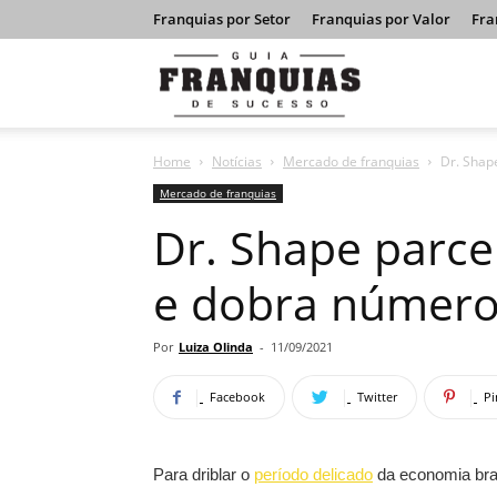
Franquias por Setor
Franquias por Valor
Fra
Guia
Home
Notícias
Mercado de franquias
Dr. Shap
Franquias
Mercado de franquias
Dr. Shape parce
de
e dobra número
Sucesso
Por
Luiza Olinda
-
11/09/2021
Facebook
Twitter
Pi
Para driblar o
período delicado
da economia bras