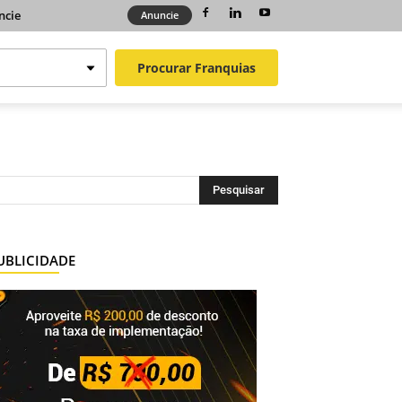
ncie
Anuncie
Procurar
Franquias
UBLICIDADE