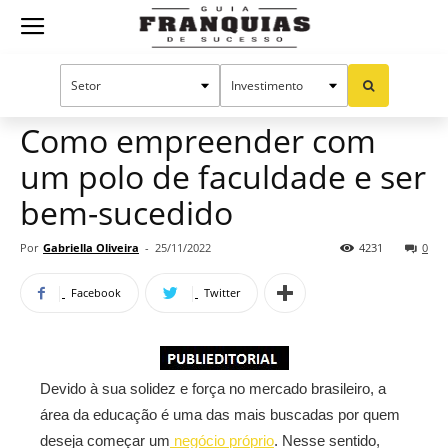
Guia
Home
Notícias
Mercado de franquias
Publieditorial
Franquias
Como empreender com
um polo de faculdade e ser
de
bem-sucedido
Por
Gabriella Oliveira
-
25/11/2022
4231
0
Sucesso
Facebook
Twitter
Devido à sua solidez e força no mercado brasileiro, a
área da educação é uma das mais buscadas por quem
deseja começar um
negócio próprio
. Nesse sentido,