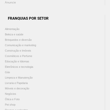
Anuncie
FRANQUIAS POR SETOR
Alimentação
Beleza e saúde
Brinquedos e diversão
Comunicação e marketing
Construção e Imóveis
Cosméticos e Perfume
Educação e Idiomas
Eletrônicos e tecnologia
Gás
Limpeza e Manutenção
Livraria e Papelaria
Móveis e decoração
Negócios
Ótica e Foto
Pet shop