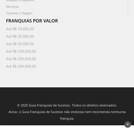
Roupas e calçados
Serviços
Turismo e Viagem
FRANQUIAS POR VALOR
Até R$ 10.000,00
Até R$ 30.000,00
Até R$ 50.000,00
Até R$ 100.000,00
Até R$ 200.000,00
Até R$ 300.000,00
© 2025 Guia Franquias de Sucesso. Todos os direitos reservados.
Aviso: o Guia Franquias de Sucesso não endossa nem recomenda nenhuma
franquia.
✕
desenvolvido por 3Nós