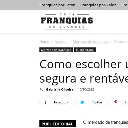
Franquias por Setor
Franquias por Valor
Fra
Guia
Home
Notícias
Mercado de franquias
Como esc
Franquias
Mercado de franquias
Publieditorial
Como escolher 
de
segura e rentáv
Sucesso
Por
Gabriella Oliveira
-
17/10/2023
Facebook
Twitter
Pi
O mercado de franquias