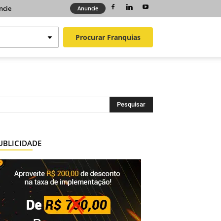
ncie
Anuncie
Procurar
Franquias
UBLICIDADE