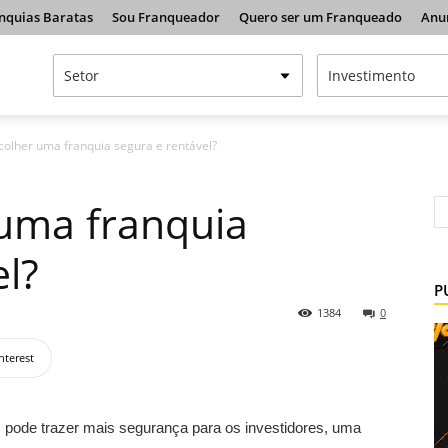
nquias Baratas
Sou Franqueador
Quero ser um Franqueado
Anu
olher uma franquia segura e rentável?
uma franquia
el?
P
1384
0
nterest
 pode trazer mais segurança para os investidores, uma