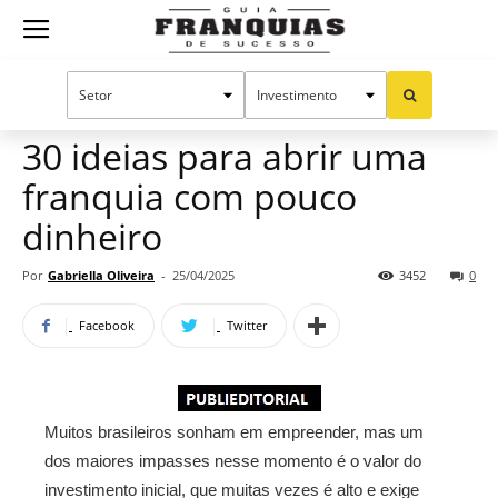
Guia
Home
Notícias
Oportunidades e tendências
Publieditorial
Franquias
30 ideias para abrir uma
franquia com pouco
de
dinheiro
Por
Gabriella Oliveira
-
25/04/2025
3452
0
Sucesso
Facebook
Twitter
Muitos brasileiros sonham em empreender, mas um
dos maiores impasses nesse momento é o valor do
investimento inicial, que muitas vezes é alto e exige