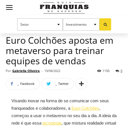
Guia
Home
Notícias
Mercado de franquias
Franquias
Euro Colchões aposta em
metaverso para treinar
de
equipes de vendas
Por
Gabriella Oliveira
-
19/08/2022
1150
0
Sucesso
Facebook
Twitter
Visando inovar na forma de se comunicar com seus
franqueados e colaboradores, a
Euro Colchões
,
começou a usar o metaverso no seu dia a dia. A ideia da
rede é que essa
tecnologia
, que mistura realidade virtual