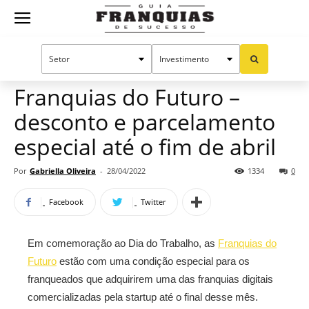
Guia
Home
Notícias
Mercado de franquias
Franquias
Franquias do Futuro –
desconto e parcelamento
de
especial até o fim de abril
Por
Gabriella Oliveira
-
28/04/2022
1334
0
Sucesso
Facebook
Twitter
Em comemoração ao Dia do Trabalho, as
Franquias do
Futuro
estão com uma condição especial para os
franqueados que adquirirem uma das franquias digitais
comercializadas pela startup até o final desse mês.