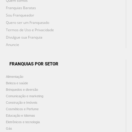
Quem somos
Franquias Baratas
Sou Franqueador
Quero ser um Franqueado
Termos de Uso e Privacidade
Divulgue sua Franquia
Anuncie
FRANQUIAS POR SETOR
Alimentação
Beleza e saúde
Brinquedos e diversão
Comunicação e marketing
Construção e Imóveis
Cosméticos e Perfume
Educação e Idiomas
Eletrônicos e tecnologia
Gás