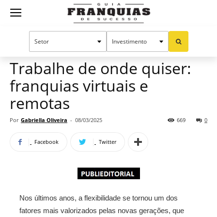
Guia
Home
Notícias
Oportunidades e tendências
Publieditorial
Franquias
Trabalhe de onde quiser:
franquias virtuais e
de
remotas
Por
Gabriella Oliveira
-
08/03/2025
669
0
Sucesso
Facebook
Twitter
Nos últimos anos, a flexibilidade se tornou um dos
fatores mais valorizados pelas novas gerações, que