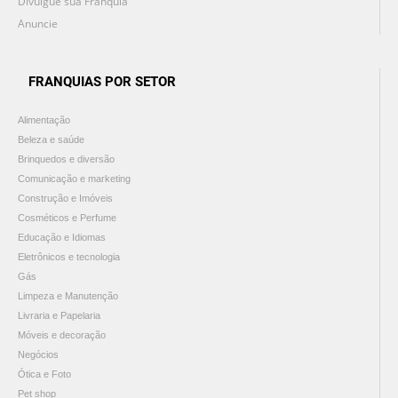
Divulgue sua Franquia
Anuncie
FRANQUIAS POR SETOR
Alimentação
Beleza e saúde
Brinquedos e diversão
Comunicação e marketing
Construção e Imóveis
Cosméticos e Perfume
Educação e Idiomas
Eletrônicos e tecnologia
Gás
Limpeza e Manutenção
Livraria e Papelaria
Móveis e decoração
Negócios
Ótica e Foto
Pet shop