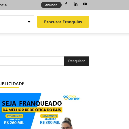
ncie
Anuncie
Procurar
Franquias
UBLICIDADE