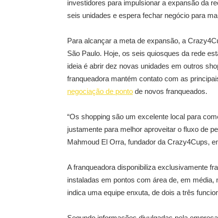
investidores para impulsionar a expansão da re
seis unidades e espera fechar negócio para mai
Para alcançar a meta de expansão, a Crazy4Cu
São Paulo. Hoje, os seis quiosques da rede est
ideia é abrir dez novas unidades em outros sho
franqueadora mantém contato com as principais
negociação de ponto
de novos franqueados.
“Os shopping são um excelente local para com
justamente para melhor aproveitar o fluxo de 
Mahmoud El Orra, fundador da Crazy4Cups, e
A franqueadora disponibiliza exclusivamente fr
instaladas em pontos com área de, em média, 
indica uma equipe enxuta, de dois a três funcio
Segundo informações divulgadas pela empresa,