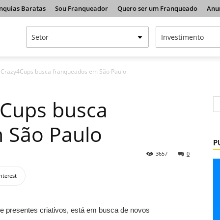
nquias Baratas
Sou Franqueador
Quero ser um Franqueado
Anu
 Crazy4Cups busca franqueados em São Paulo
4Cups busca
 São Paulo
P
3657
0
nterest
e presentes criativos, está em busca de novos