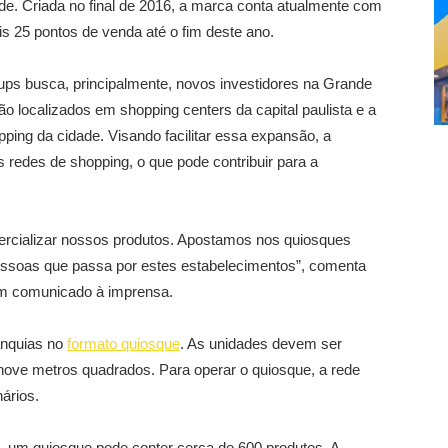
de. Criada no final de 2016, a marca conta atualmente com
s 25 pontos de venda até o fim deste ano.
ps busca, principalmente, novos investidores na Grande
ão localizados em shopping centers da capital paulista e a
pping da cidade. Visando facilitar essa expansão, a
 redes de shopping, o que pode contribuir para a
ercializar nossos produtos. Apostamos nos quiosques
pessoas que passa por estes estabelecimentos”, comenta
m comunicado à imprensa.
anquias no
formato quiosque
. As unidades devem ser
nove metros quadrados. Para operar o quiosque, a rede
nários.
 um quiosque pode conter cerca de 600 produtos. A