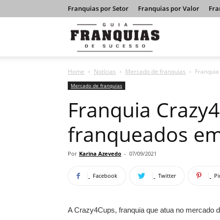
Franquias por Setor
Franquias por Valor
Fra
Guia
Home
Notícias
Mercado de franquias
Franquia
Franquias
Mercado de franquias
Franquia Crazy
de
franqueados em
Sucesso
Por
Karina Azevedo
-
07/09/2021
Facebook
Twitter
Pi
A Crazy4Cups, franquia que atua no mercado d