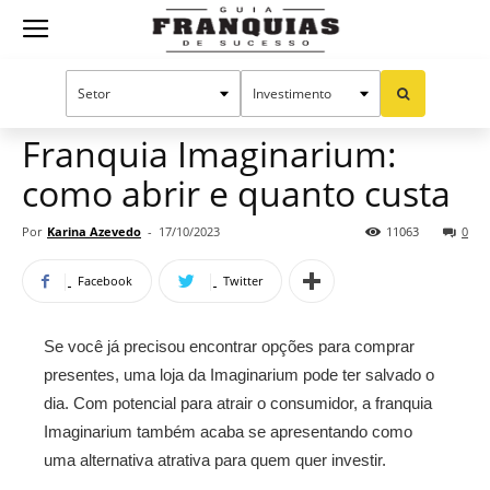
Guia
Home
Notícias
Mercado de franquias
Franquias
Franquia Imaginarium:
como abrir e quanto custa
de
Por
Karina Azevedo
-
17/10/2023
11063
0
Facebook
Twitter
Sucesso
Se você já precisou encontrar opções para comprar
presentes, uma loja da Imaginarium pode ter salvado o
dia. Com potencial para atrair o consumidor, a franquia
Imaginarium também acaba se apresentando como
uma alternativa atrativa para quem quer investir.