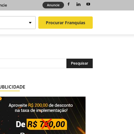
ncie
Anuncie
Procurar
Franquias
UBLICIDADE