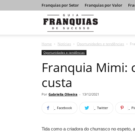
Franquias por Setor
Franquias por Valor
Fra
Guia
Home
Notícias
Oportunidades e tendências
Fr
Franquias
Oportunidades e tendências
Franquia Mimi: 
de
custa
Sucesso
Por
Gabriella Oliveira
-
13/12/2021
Facebook
Twitter
Pi
Tida como a criadora do churrasco no espeto, 