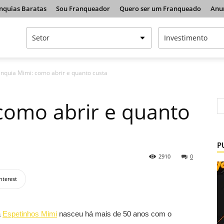
nquias Baratas
Sou Franqueador
Quero ser um Franqueado
Anu
anquia Mimi: como abrir e quanto custa
como abrir e quanto
P
2910
0
nterest
a
Espetinhos Mimi
nasceu há mais de 50 anos com o