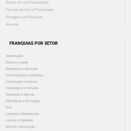
Quero ser um Franqueado
Termos de Uso e Privacidade
Divulgue sua Franquia
Anuncie
FRANQUIAS POR SETOR
Alimentação
Beleza e saúde
Brinquedos e diversão
Comunicação e marketing
Construção e Imóveis
Cosméticos e Perfume
Educação e Idiomas
Eletrônicos e tecnologia
Gás
Limpeza e Manutenção
Livraria e Papelaria
Móveis e decoração