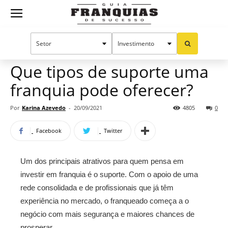
Guia
Home
Notícias
Dicas para franqueados
Franquias
Que tipos de suporte uma
franquia pode oferecer?
de
Por
Karina Azevedo
-
20/09/2021
4805
0
Facebook
Twitter
Sucesso
Um dos principais atrativos para quem pensa em
investir em franquia é o suporte. Com o apoio de uma
rede consolidada e de profissionais que já têm
experiência no mercado, o franqueado começa a o
negócio com mais segurança e maiores chances de
prosperar.