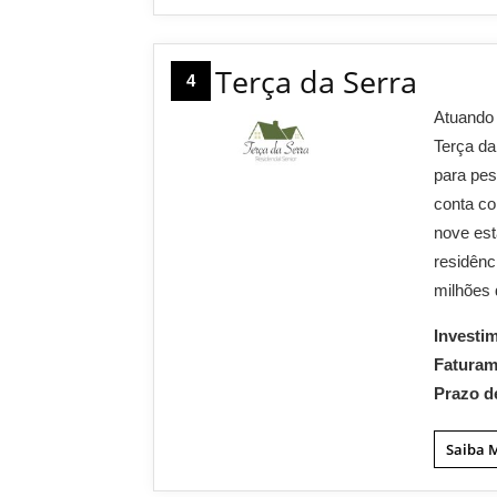
Terça da Serra
4
Atuando 
Terça da
para pes
conta c
nove est
residênc
milhões 
Investi
Fatura
Prazo d
Saiba 