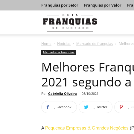
Franquias por Setor
Franquias por Valor
Fra
Guia
Home
Notícias
Mercado de franquias
Melhores
Franquias
Mercado de franquias
Melhores Franqu
de
2021 segundo 
Sucesso
Por
Gabriella Oliveira
-
05/10/2021
Facebook
Twitter
Pi
A
Pequenas Empresas & Grandes Negócios
(P