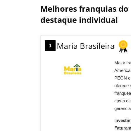
Melhores franquias do 
destaque individual
Maria Brasileira
1
Maior fr
América 
PEGN em 
oferece 
franquea
custo e 
gerencia
Investi
Fatura