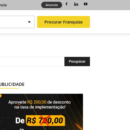
ncie
Anuncie
Procurar
Franquias
UBLICIDADE