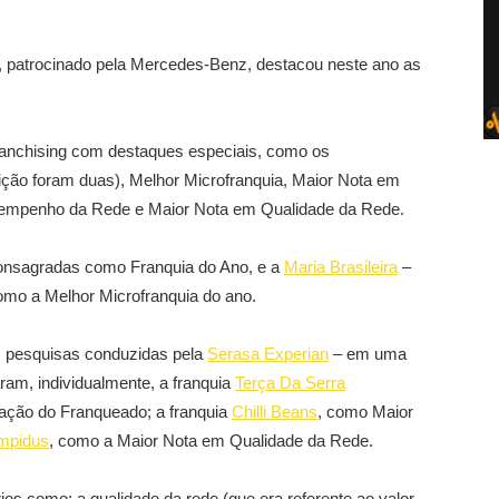
g, patrocinado pela Mercedes-Benz, destacou neste ano as
ranchising com destaques especiais, como os
ição foram duas), Melhor Microfranquia, Maior Nota em
sempenho da Rede e Maior Nota em Qualidade da Rede.
nsagradas como Franquia do Ano, e a
Maria Brasileira
–
omo a Melhor Microfranquia do ano.
s pesquisas conduzidas pela
Serasa Experian
– em uma
ram, individualmente, a franquia
Terça Da Serra
ação do Franqueado; a franquia
Chilli Beans
, como Maior
mpidus
, como a Maior Nota em Qualidade da Rede.
ios como: a qualidade da rede (que era referente ao valor