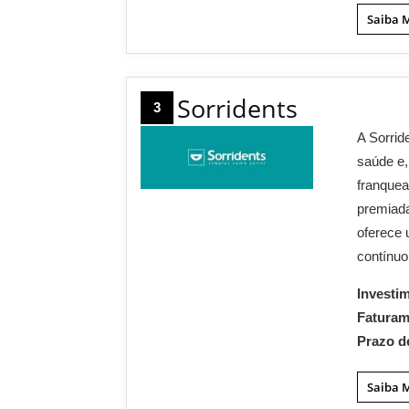
Saiba 
Sorridents
3
A Sorrid
saúde e,
franquea
premiada
oferece 
contínuo
Investi
Fatura
Prazo d
Saiba 