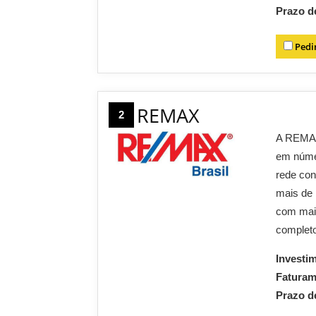
Prazo d
Pedi
REMAX
2
A REMAX 
em núme
rede con
mais de 
com mais
complet
Investi
Fatura
Prazo d