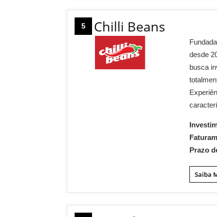
Chilli Beans
5
Fundada 
desde 20
busca in
totalmen
Experiên
caracter
Investi
Fatura
Prazo d
Saiba 