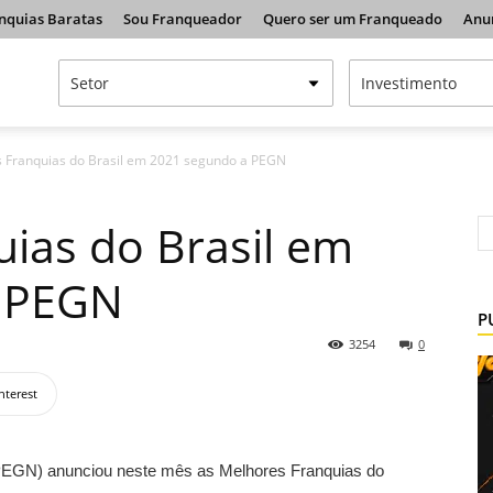
nquias Baratas
Sou Franqueador
Quero ser um Franqueado
Anu
 Franquias do Brasil em 2021 segundo a PEGN
ias do Brasil em
a PEGN
P
3254
0
nterest
EGN) anunciou neste mês as Melhores Franquias do