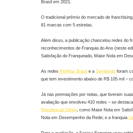
Brasil em 2021.
O tradicional prêmio do mercado de franchisin
81 marcas com 5 estrelas.
Além disso, a publicação chancelou redes do f
reconhecimentos de Franquia do Ano (neste ed
Satisfação do Franqueado, Maior Nota em De
As redes
Re/Max Brasil
e a
Sorridents
foram co
que tem investimento abaixo de R$ 105 mil – c
Já nas premiações por notas, que tiveram sua
avaliação que envolveu 410 redes – se destaca
Residencial Sênior
, como Maior Nota em Satisf
Nota em Desempenho da Rede; e a franquia
Li
Para a avaliação, a Serasa Experian usou critér