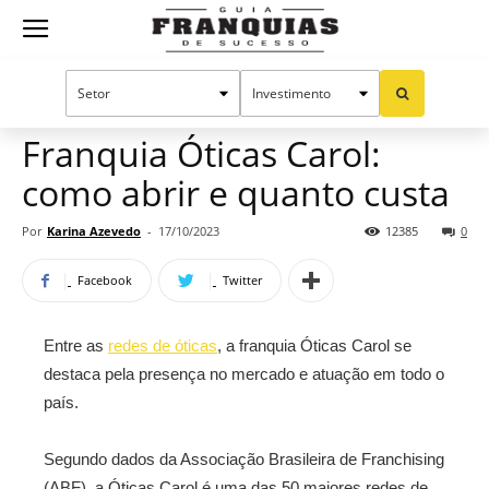
Guia
Home
Notícias
Mercado de franquias
Franquias
Franquia Óticas Carol:
como abrir e quanto custa
de
Por
Karina Azevedo
-
17/10/2023
12385
0
Facebook
Twitter
Sucesso
Entre as
redes de óticas
, a franquia Óticas Carol se
destaca pela presença no mercado e atuação em todo o
país.
Segundo dados da Associação Brasileira de Franchising
(ABF), a Óticas Carol é uma das 50 maiores redes de