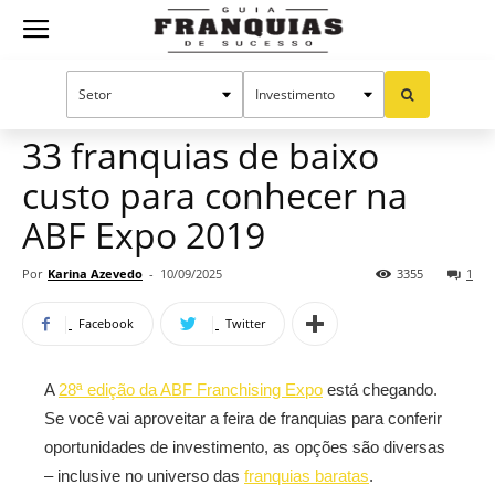
Guia
Home
Notícias
Oportunidades e tendências
Franquias
33 franquias de baixo
custo para conhecer na
de
ABF Expo 2019
Por
Karina Azevedo
-
10/09/2025
3355
1
Sucesso
Facebook
Twitter
A
28ª edição da ABF Franchising Expo
está chegando.
Se você vai aproveitar a feira de franquias para conferir
oportunidades de investimento, as opções são diversas
– inclusive no universo das
franquias baratas
.