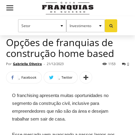
Guia
Home
Notícias
Oportunidades e tendências
Franquias
Opções de franquias de
construção home based
de
Por
Gabriella Oliveira
-
21/12/2023
1153
0
Facebook
Twitter
Sucesso
O franchising apresenta muitas oportunidades no
segmento da construção civil, inclusive para
empreendedores que não são da área e desejam
trabalhar sem sair de casa.
Esse mercado vem avançando a passos largos nos