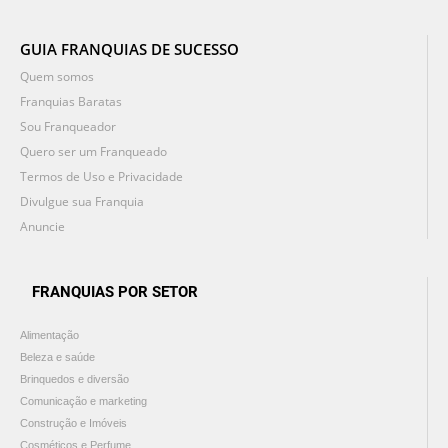
GUIA FRANQUIAS DE SUCESSO
Quem somos
Franquias Baratas
Sou Franqueador
Quero ser um Franqueado
Termos de Uso e Privacidade
Divulgue sua Franquia
Anuncie
FRANQUIAS POR SETOR
Alimentação
Beleza e saúde
Brinquedos e diversão
Comunicação e marketing
Construção e Imóveis
Cosméticos e Perfume