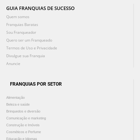
GUIA FRANQUIAS DE SUCESSO
Quem somos
Franquias Baratas
Sou Franqueador
Quero ser um Franqueado
Termos de Uso e Privacidade
Divulgue sua Franquia
Anuncie
FRANQUIAS POR SETOR
Alimentação
Beleza e saúde
Brinquedos e diversão
Comunicação e marketing
Construção e Imóveis
Cosméticos e Perfume
Educação e Idiomas