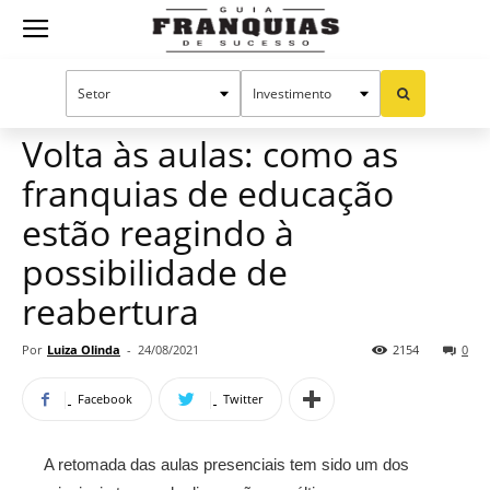
Guia
Home
Notícias
Manual do sucesso
Franquias
Volta às aulas: como as
franquias de educação
de
estão reagindo à
possibilidade de
reabertura
Sucesso
Por
Luiza Olinda
-
24/08/2021
2154
0
Facebook
Twitter
A retomada das aulas presenciais tem sido um dos