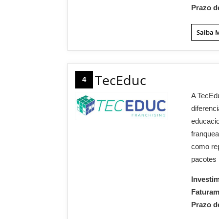
Prazo d
Saiba 
TecEduc
4
A TecEd
diferenc
educacio
franquea
como rep
pacotes 
Investi
Fatura
Prazo d