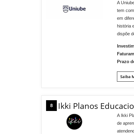
A Uniube
tem com
em dife
história
dispõe d
Investi
Fatura
Prazo d
Saiba 
Ikki Planos Educaci
8
A Ikki P
de apren
atendend