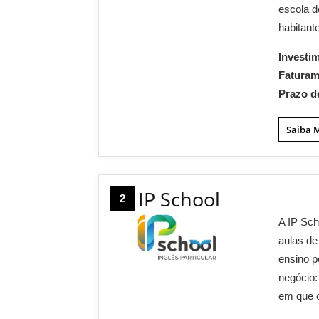
escola d
habitant
Investi
Fatura
Prazo d
Saiba 
IP School
2
A IP Sch
aulas de
ensino p
negócio:
em que o