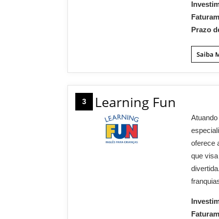
Investi
Fatura
Prazo d
Saiba 
Learning Fun
3
Atuando 
especial
oferece 
que visa
divertid
franquia
Investi
Fatura