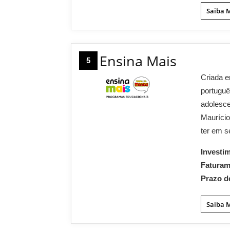
Saiba 
Ensina Mais
5
Criada e
portuguê
adolesce
Maurício
ter em s
Investi
Fatura
Prazo d
Saiba 