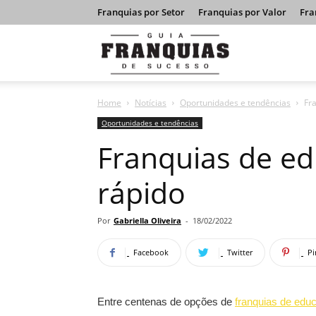
Franquias por Setor
Franquias por Valor
Fra
Guia
Home
Notícias
Oportunidades e tendências
Fr
Franquias
Oportunidades e tendências
Franquias de e
de
rápido
Sucesso
Por
Gabriella Oliveira
-
18/02/2022
Facebook
Twitter
Pi
Entre centenas de opções de
franquias de edu