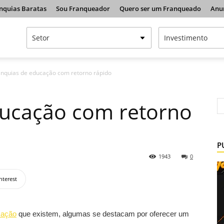
nquias Baratas
Sou Franqueador
Quero ser um Franqueado
Anu
anquias de educação com retorno rápido
ducação com retorno
P
1943
0
nterest
cação
que existem, algumas se destacam por oferecer um