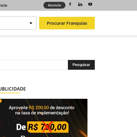
ncie
Anuncie
Procurar
Franquias
UBLICIDADE