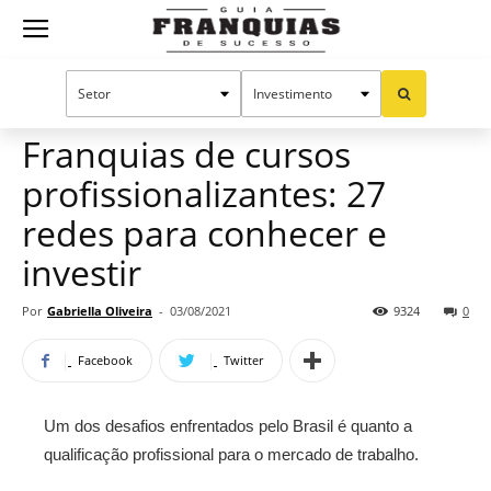
Guia
Home
Notícias
Franquias por setor
Educação e Idiomas
Franquias
Franquias de cursos
profissionalizantes: 27
de
redes para conhecer e
investir
Sucesso
Por
Gabriella Oliveira
-
03/08/2021
9324
0
Facebook
Twitter
Um dos desafios enfrentados pelo Brasil é quanto a
qualificação profissional para o mercado de trabalho.