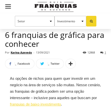
Guia
Home
Notícias
Oportunidades e tendências
Franquias
6 franquias de gráfica para
conhecer
de
Por
Karina Azevedo
-
13/09/2021
12868
1
Facebook
Twitter
Sucesso
As opções de nichos para quem quer investir em um
negócio na área de serviços são muitas. Nesse cenário,
as franquias de gráfica podem ser uma opção
interessante – inclusive para aqueles que buscam por
franquias de baixo investimento
.