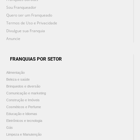
Sou Franqueador
Quero ser um Franqueado
Termos de Uso e Privacidade
Divulgue sua Franquia
Anuncie
FRANQUIAS POR SETOR
Alimentação
Beleza e saúde
Brinquedos e diversão
Comunicação e marketing
Construção e Imóveis
Cosméticos e Perfume
Educação e Idiomas
Eletrônicos e tecnologia
Gás
Limpeza e Manutenção