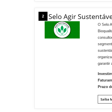
Selo Agir Sustentáve
2
O Selo A
Bioquali
consulto
segmento
sustentá
organiza
garantir
Investi
Fatura
Prazo d
Saiba 