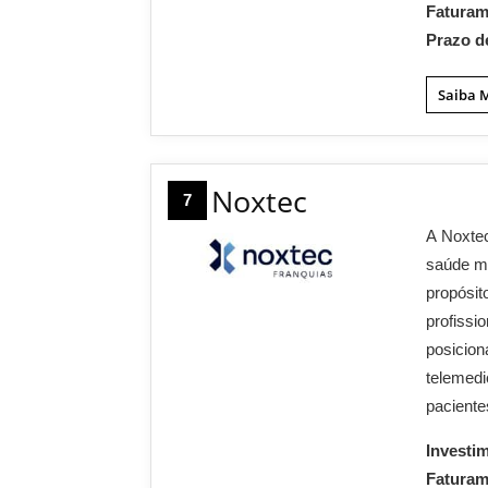
Fatura
Prazo d
Saiba 
Noxtec
7
A
Noxte
saúde m
propósit
profissio
posicio
telemed
paciente
Investi
Fatura