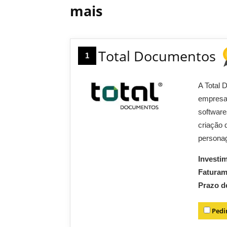
mais
Total Documentos
1
A Total 
empresas
software
criação 
persona
Investi
Fatura
Prazo d
Pedi