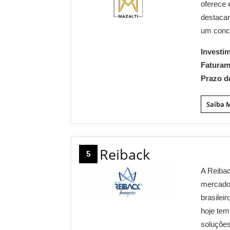
oferece 
destacar
um conce
Investi
Fatura
Prazo d
Saiba 
Reiback
5
A Reibac
mercado
brasilei
hoje tem
soluções