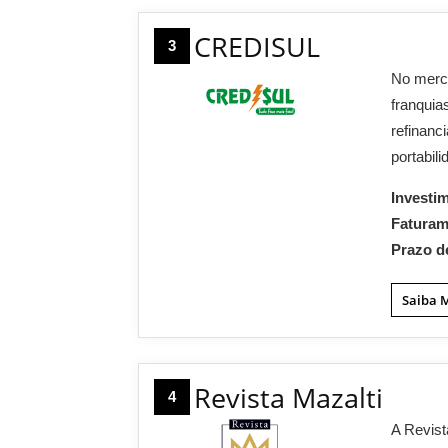
CREDISUL
3
No merca
franquia
refinanc
portabili
Investi
Fatura
Prazo d
Saiba 
Revista Mazalti
4
A Revis