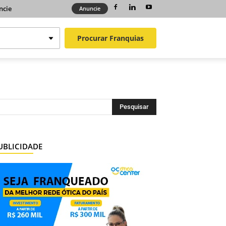
ncie
Anuncie
Procurar
Franquias
UBLICIDADE