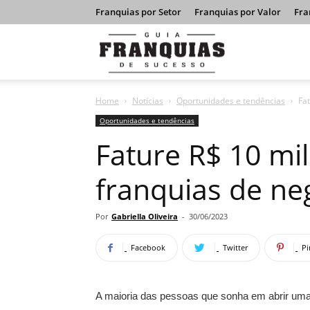
Franquias por Setor
Franquias por Valor
Fra
Guia
Home
Notícias
Oportunidades e tendências
Fa
Franquias
Oportunidades e tendências
Fature R$ 10 mi
de
franquias de ne
Sucesso
Por
Gabriella Oliveira
-
30/06/2023
Facebook
Twitter
Pi
A maioria das pessoas que sonha em abrir uma 