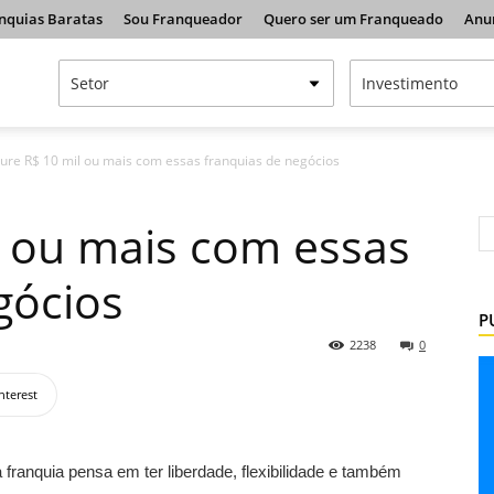
nquias Baratas
Sou Franqueador
Quero ser um Franqueado
Anu
ture R$ 10 mil ou mais com essas franquias de negócios
l ou mais com essas
gócios
P
2238
0
nterest
franquia pensa em ter liberdade, flexibilidade e também