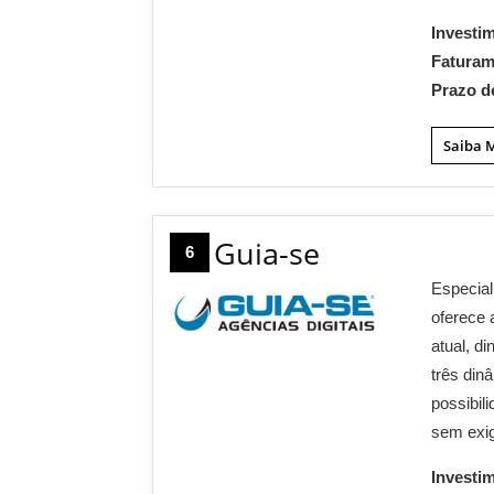
Investi
Fatura
Prazo d
Saiba 
Guia-se
6
Especial
oferece 
atual, 
três din
possibil
sem exig
Investi