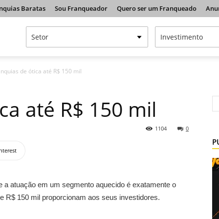
nquias Baratas
Sou Franqueador
Quero ser um Franqueado
Anu
nquias de ótica até R$ 150 mil
ca até R$ 150 mil
1104
0
P
nterest
l e a atuação em um segmento aquecido é exatamente o
e R$ 150 mil proporcionam aos seus investidores.