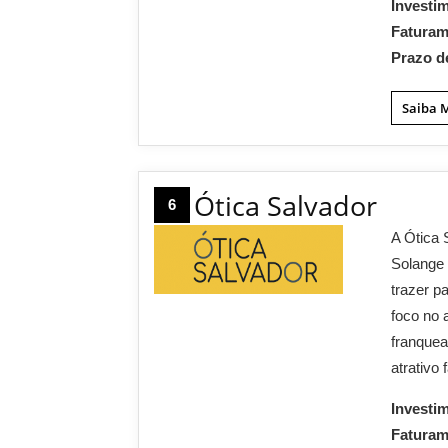
Investi
Fatura
Prazo d
Saiba 
Ótica Salvador
6
A Ótica 
Solange 
trazer p
foco no 
franquea
atrativo
Investi
Fatura