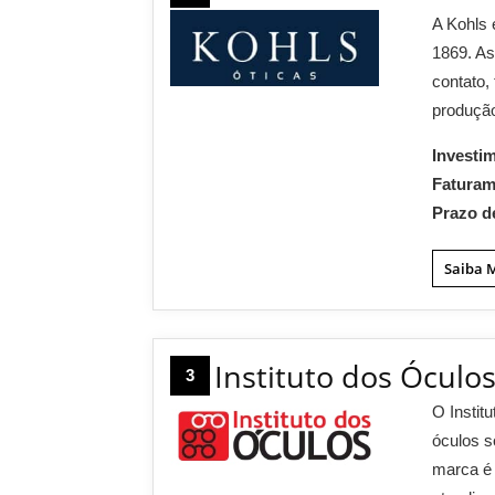
A Kohls
1869. As
contato,
produção
Investi
Fatura
Prazo d
Saiba 
Instituto dos Óculo
3
O Instit
óculos s
marca é 