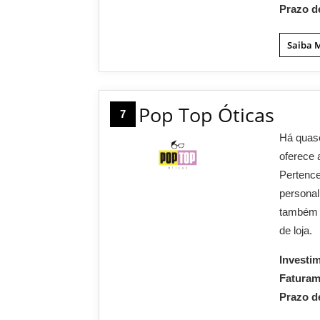
Prazo d
Saiba 
Pop Top Óticas
7
Há quase
oferece 
Pertence
personal
também s
de loja.
Investi
Fatura
Prazo d