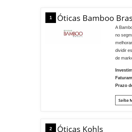
Óticas Bamboo Bras
1
A Bambo
no segme
melhorar
dividir 
de marke
Investi
Fatura
Prazo d
Saiba 
Óticas Kohls
2