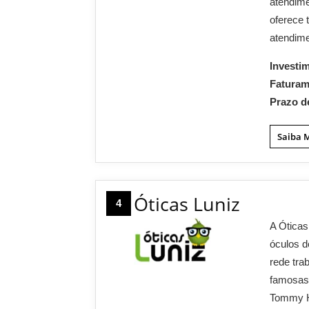
atendime
oferece 
atendime
Investi
Fatura
Prazo d
Saiba 
Óticas Luniz
4
A Óticas
óculos d
rede tra
famosas 
Tommy Hi