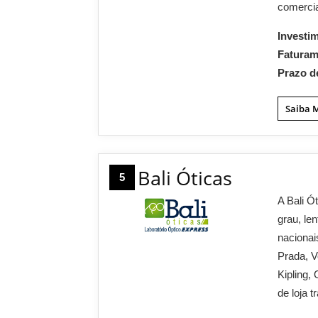
comercia
Investi
Fatura
Prazo d
Saiba 
Bali Óticas
5
A Bali Ó
grau, le
nacionai
Prada, V
Kipling,
de loja 