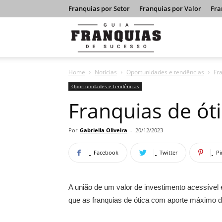
Franquias por Setor
Franquias por Valor
Fra
Guia
Home
Notícias
Oportunidades e tendências
Fra
Franquias
Oportunidades e tendências
Franquias de óti
de
Por
Gabriella Oliveira
-
20/12/2023
Facebook
Twitter
Pi
Sucesso
A união de um valor de investimento acessíve
que as franquias de ótica com aporte máximo d