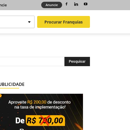
ncie
Anuncie
Procurar
Franquias
UBLICIDADE