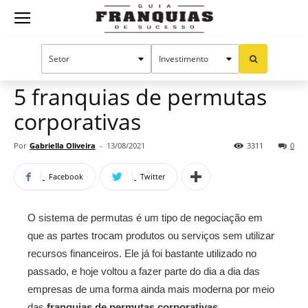
Guia
Home
Notícias
Oportunidades e tendências
Franquias
5 franquias de permutas
corporativas
de
Por
Gabriella Oliveira
-
13/08/2021
3311
0
Facebook
Twitter
Sucesso
O sistema de permutas é um tipo de negociação em
que as partes trocam produtos ou serviços sem utilizar
recursos financeiros. Ele já foi bastante utilizado no
passado, e hoje voltou a fazer parte do dia a dia das
empresas de uma forma ainda mais moderna por meio
das
franquias de permutas corporativas
.