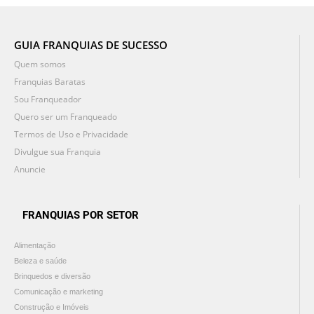
GUIA FRANQUIAS DE SUCESSO
Quem somos
Franquias Baratas
Sou Franqueador
Quero ser um Franqueado
Termos de Uso e Privacidade
Divulgue sua Franquia
Anuncie
FRANQUIAS POR SETOR
Alimentação
Beleza e saúde
Brinquedos e diversão
Comunicação e marketing
Construção e Imóveis