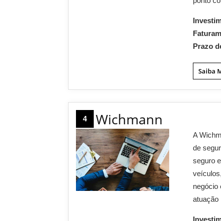
ponto co
Investi
Fatura
Prazo d
Saiba 
Wichmann
4
A Wichma
de segur
seguro e
veículos
negócio 
atuação 
Investi