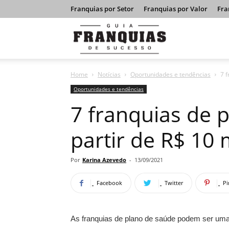
Franquias por Setor
Franquias por Valor
Fra
Guia
Home
Notícias
Oportunidades e tendências
7 f
Franquias
Oportunidades e tendências
7 franquias de 
de
partir de R$ 10 
Sucesso
Por
Karina Azevedo
-
13/09/2021
Facebook
Twitter
Pi
As franquias de plano de saúde podem ser uma