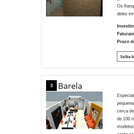
Os franq
deles e
Investi
Fatura
Prazo d
Saiba 
Barela
3
Especial
pequenas
cerca de
de 100 m
modelos 