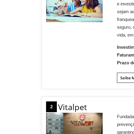
e invest
sejam ad
franque
seguro, 
vida, emp
Investi
Fatura
Prazo d
Saiba 
Vitalpet
2
Fundada 
prevençã
garantin