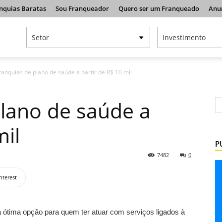
nquias Baratas
Sou Franqueador
Quero ser um Franqueado
Anu
ranquias de plano de saúde a partir de R$ 10 mil
plano de saúde a
mil
P
7482
0
nterest
 ótima opção para quem ter atuar com serviços ligados à