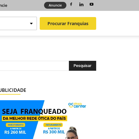
ncie
Anuncie
Procurar
Franquias
UBLICIDADE