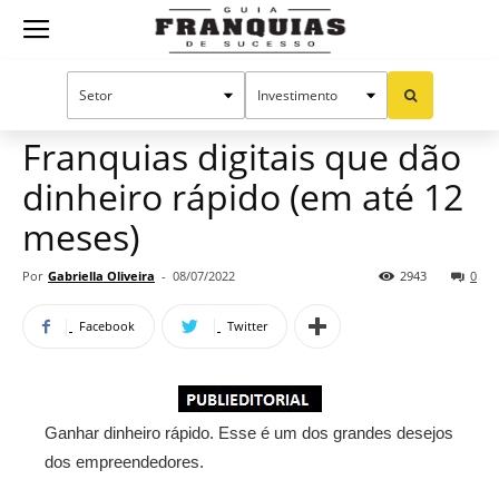
Guia
Home
Notícias
Oportunidades e tendências
Publieditorial
Franquias
Franquias digitais que dão
dinheiro rápido (em até 12
de
meses)
Por
Gabriella Oliveira
-
08/07/2022
2943
0
Sucesso
Facebook
Twitter
Ganhar dinheiro rápido. Esse é um dos grandes desejos
dos empreendedores.