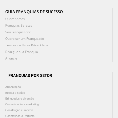
GUIA FRANQUIAS DE SUCESSO
Quem somos
Franquias Baratas
Sou Franqueador
Quero ser um Franqueado
Termos de Uso e Privacidade
Divulgue sua Franquia
Anuncie
FRANQUIAS POR SETOR
Alimentação
Beleza e saúde
Brinquedos e diversão
Comunicação e marketing
Construção e Imóveis
Cosméticos e Perfume