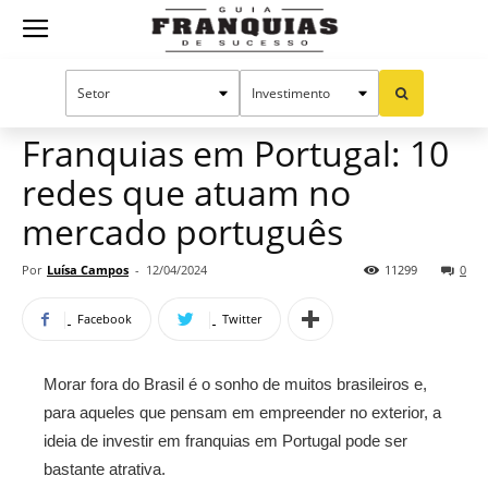
Guia
Home
Notícias
Oportunidades e tendências
Franquias
Franquias em Portugal: 10
redes que atuam no
de
mercado português
Por
Luísa Campos
-
12/04/2024
11299
0
Sucesso
Facebook
Twitter
Morar fora do Brasil é o sonho de muitos brasileiros e,
para aqueles que pensam em empreender no exterior, a
ideia de investir em franquias em Portugal pode ser
bastante atrativa.