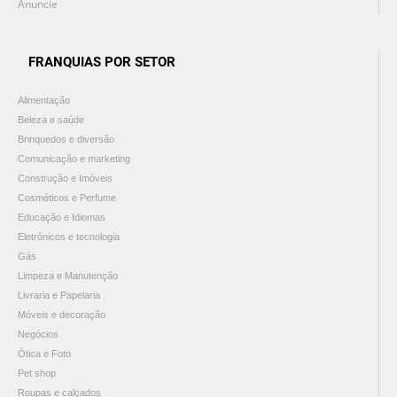
Anuncie
FRANQUIAS POR SETOR
Alimentação
Beleza e saúde
Brinquedos e diversão
Comunicação e marketing
Construção e Imóveis
Cosméticos e Perfume
Educação e Idiomas
Eletrônicos e tecnologia
Gás
Limpeza e Manutenção
Livraria e Papelaria
Móveis e decoração
Negócios
Ótica e Foto
Pet shop
Roupas e calçados