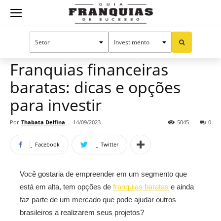
Guia
Home
Notícias
Oportunidades e tendências
Franquias
Franquias financeiras
baratas: dicas e opções
de
para investir
Por
Thabata Delfina
-
14/09/2023
5045
0
Sucesso
Facebook
Twitter
Você gostaria de empreender em um segmento que
está em alta, tem opções de
franquias baratas
e ainda
faz parte de um mercado que pode ajudar outros
brasileiros a realizarem seus projetos?