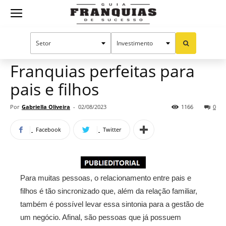
Guia
Home
Notícias
Oportunidades e tendências
Publieditorial
Franquias
Franquias perfeitas para
pais e filhos
de
Por
Gabriella Oliveira
-
02/08/2023
1166
0
Facebook
Twitter
Sucesso
Para muitas pessoas, o relacionamento entre pais e
filhos é tão sincronizado que, além da relação familiar,
também é possível levar essa sintonia para a gestão de
um negócio. Afinal, são pessoas que já possuem