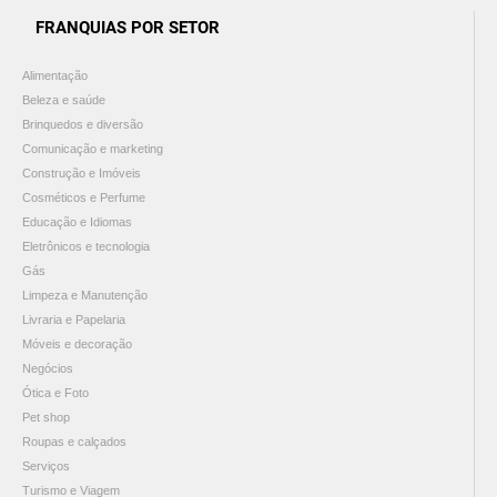
FRANQUIAS POR SETOR
Alimentação
Beleza e saúde
Brinquedos e diversão
Comunicação e marketing
Construção e Imóveis
Cosméticos e Perfume
Educação e Idiomas
Eletrônicos e tecnologia
Gás
Limpeza e Manutenção
Livraria e Papelaria
Móveis e decoração
Negócios
Ótica e Foto
Pet shop
Roupas e calçados
Serviços
Turismo e Viagem