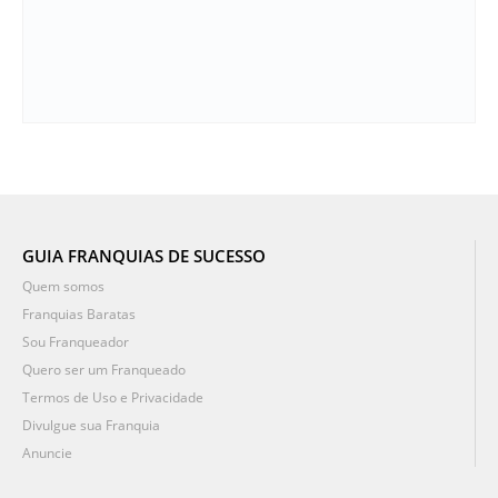
GUIA FRANQUIAS DE SUCESSO
Quem somos
Franquias Baratas
Sou Franqueador
Quero ser um Franqueado
Termos de Uso e Privacidade
Divulgue sua Franquia
Anuncie