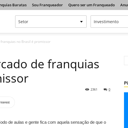
nquias Baratas
Sou Franqueador
Quero ser um Franqueado
Anu
franquias no Brasil é promissor
cado de franquias
missor
P
2361
0
nterest
odo de aulas e gente fica com aquela sensação de que o