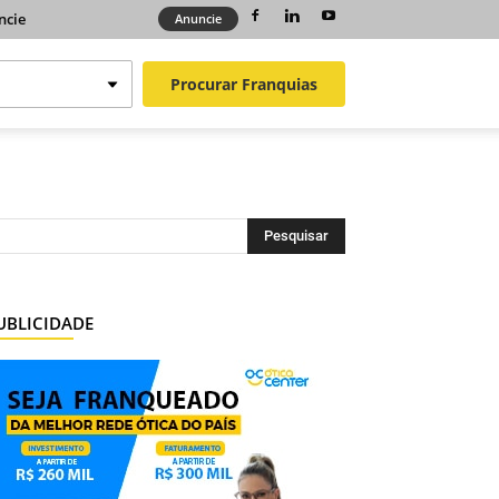
ncie
Anuncie
Procurar
Franquias
UBLICIDADE