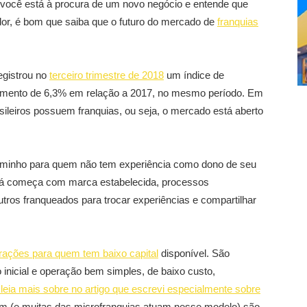
ocê está à procura de um novo negócio e entende que
or, é bom que saiba que o futuro do mercado de
franquias
egistrou no
terceiro trimestre de 2018
um índice de
scimento de 6,3% em relação a 2017, no mesmo período. Em
ileiros possuem franquias, ou seja, o mercado está aberto
aminho para quem não tem experiência como dono de seu
– já começa com marca estabelecida, processos
utros franqueados para trocar experiências e compartilhar
ações para quem tem baixo capital
disponível. São
 inicial e operação bem simples, de baixo custo,
e leia mais sobre no artigo que escrevi especialmente sobre
um (e muitas das microfranquias atuam nesse modelo) são