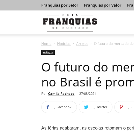
Franquias por Setor
Franquias por Valor
Fra
Guia
Home
Notícias
Artigos
O futuro do mercado de 
Franquias
Artigos
O futuro do mer
de
no Brasil é pro
Sucesso
Por
Camila Pacheco
-
27/08/2021
Facebook
Twitter
Pi
As férias acabaram, as escolas retomam o perí