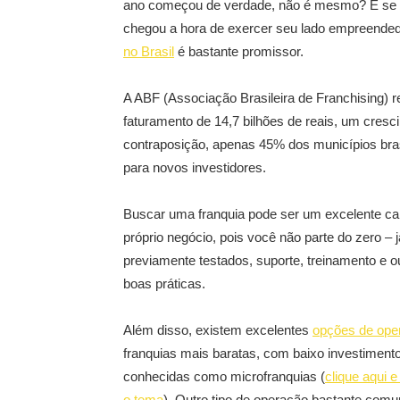
ano começou de verdade, não é mesmo? E se v
chegou a hora de exercer seu lado empreended
no Brasil
é bastante promissor.
A ABF (Associação Brasileira de Franchising) r
faturamento de 14,7 bilhões de reais, um cre
contraposição, apenas 45% dos municípios bras
para novos investidores.
Buscar uma franquia pode ser um excelente c
próprio negócio, pois você não parte do zero 
previamente testados, suporte, treinamento e o
boas práticas.
Além disso, existem excelentes
opções de oper
franquias mais baratas, com baixo investimento
conhecidas como microfranquias (
clique aqui 
o tema
). Outro tipo de operação bastante com