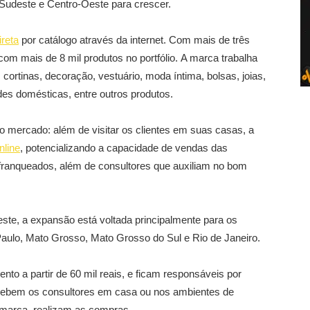
Sudeste e Centro-Oeste para crescer.
ireta
por catálogo através da internet. Com mais de três
om mais de 8 mil produtos no portfólio. A marca trabalha
ortinas, decoração, vestuário, moda íntima, bolsas, joias,
ades domésticas, entre outros produtos.
 mercado: além de visitar os clientes em suas casas, a
nline
, potencializando a capacidade de vendas das
franqueados, além de consultores que auxiliam no bom
ste, a expansão está voltada principalmente para os
Paulo, Mato Grosso, Mato Grosso do Sul e Rio de Janeiro.
o a partir de 60 mil reais, e ficam responsáveis por
 recebem os consultores em casa ou nos ambientes de
a marca, realizam as compras.