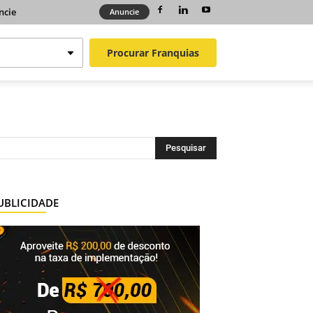
ncie
Anuncie
Procurar
Franquias
UBLICIDADE