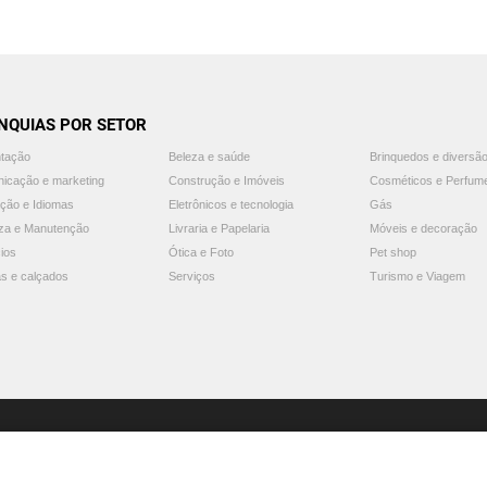
NQUIAS POR SETOR
ntação
Beleza e saúde
Brinquedos e diversã
icação e marketing
Construção e Imóveis
Cosméticos e Perfum
ção e Idiomas
Eletrônicos e tecnologia
Gás
za e Manutenção
Livraria e Papelaria
Móveis e decoração
ios
Ótica e Foto
Pet shop
s e calçados
Serviços
Turismo e Viagem
© 2025 Guia Franquias de Sucesso. Todos os direitos reservados.
Aviso: o Guia Franquias de Sucesso não endossa nem recomenda nenhuma franquia.