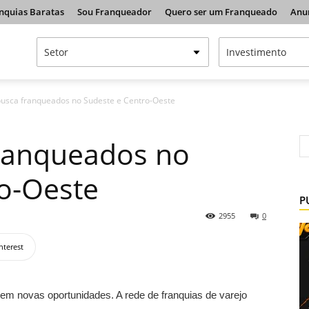
nquias Baratas
Sou Franqueador
Quero ser um Franqueado
Anu
busca franqueados no Sudeste e Centro-Oeste
franqueados no
o-Oeste
P
2955
0
nterest
em novas oportunidades. A rede de franquias de varejo