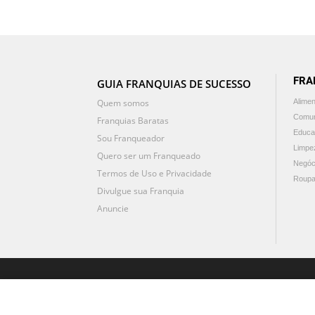
FRA
GUIA FRANQUIAS DE SUCESSO
Quem somos
Alime
Comun
Franquias Baratas
Educa
Sou Franqueador
Limpe
Quero ser um Franqueado
Negóc
Termos de Uso e Privacidade
Roupa
Divulgue sua Franquia
Anuncie