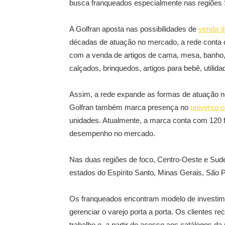
busca franqueados especialmente nas regiões 
A Golfran aposta nas possibilidades de
venda d
décadas de atuação no mercado, a rede conta c
com a venda de artigos de cama, mesa, banho, c
calçados, brinquedos, artigos para bebê, utilid
Assim, a rede expande as formas de atuação no
Golfran também marca presença no
universo o
unidades. Atualmente, a marca conta com 120 
desempenho no mercado.
Nas duas regiões de foco, Centro-Oeste e Sude
estados do Espírito Santo, Minas Gerais, São 
Os franqueados encontram modelo de investiment
gerenciar o varejo porta a porta. Os clientes
trabalho e, a partir do acesso aos catálogos d