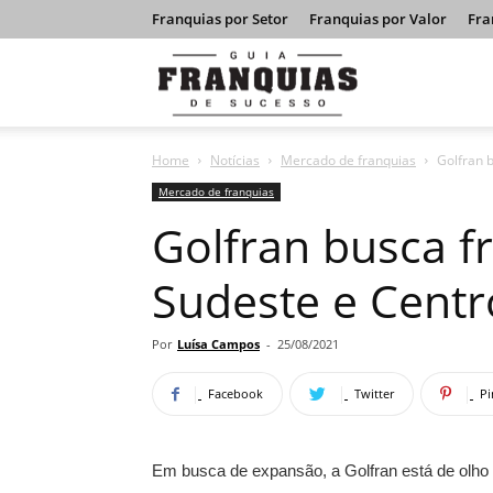
Franquias por Setor
Franquias por Valor
Fra
Guia
Home
Notícias
Mercado de franquias
Golfran 
Franquias
Mercado de franquias
Golfran busca 
de
Sudeste e Centr
Sucesso
Por
Luísa Campos
-
25/08/2021
Facebook
Twitter
Pi
Em busca de expansão, a Golfran está de olho 