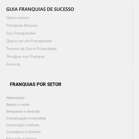
GUIA FRANQUIAS DE SUCESSO
Quem somos
Franquias Baratas
Sou Franqueador
Quero ser um Franqueado
Termos de Uso e Privacidade
Divulgue sua Franquia
Anuncie
FRANQUIAS POR SETOR
Alimentação
Beleza e saúde
Brinquedos e diversão
Comunicação e marketing
Construção e Imóveis
Cosméticos e Perfume
Educação e Idiomas