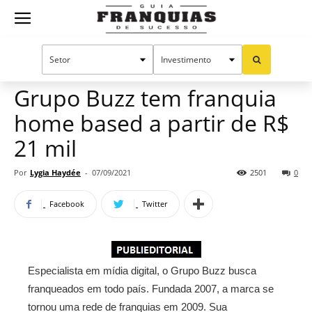
Guia
Home
Notícias
Mercado de franquias
Publieditorial
Franquias
Grupo Buzz tem franquia
home based a partir de R$
de
21 mil
Por
Lygia Haydée
-
07/09/2021
2501
0
Sucesso
Facebook
Twitter
Especialista em mídia digital, o Grupo Buzz busca
franqueados em todo país. Fundada 2007, a marca se
tornou uma rede de franquias em 2009. Sua