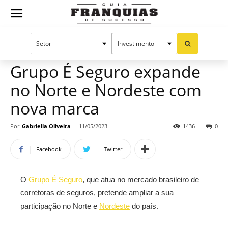
Guia
Home
Notícias
Mercado de franquias
Franquias
Grupo É Seguro expande
no Norte e Nordeste com
de
nova marca
Por
Gabriella Oliveira
-
11/05/2023
1436
0
Sucesso
Facebook
Twitter
O
Grupo É Seguro
, que atua no mercado brasileiro de
corretoras de seguros, pretende ampliar a sua
participação no Norte e
Nordeste
do país.