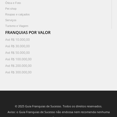
Ótica e Foto
Pet shop
Roupas e calçados
Serviços
Turismo e Viagem
FRANQUIAS POR VALOR
Até R$ 10.000,00
Até R$ 30.000,00
Até R$ 50.000,00
Até R$ 100.000,00
Até R$ 200.000,00
Até R$ 300.000,00
© 2025 Guia Franquias de Sucesso. Todos os direitos reservados.
Aviso: o Guia Franquias de Sucesso não endossa nem recomenda nenhuma