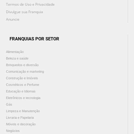
Termos de Uso e Privacidade
Divulgue sua Franquia
Anuncie
FRANQUIAS POR SETOR
Alimentação
Beleza e saúde
Brinquedos e diversão
Comunicação e marketing
Construção e Imóveis
Cosméticos e Perfume
Educação e Idiomas
Eletrônicos e tecnologia
Gás
Limpeza e Manutenção
Livraria e Papelaria
Móveis e decoração
Negócios