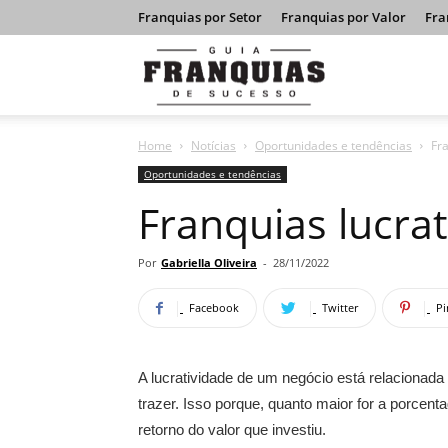
Franquias por Setor
Franquias por Valor
Fra
Guia
Home
Notícias
Oportunidades e tendências
Fra
Franquias
Oportunidades e tendências
Franquias lucrat
de
Por
Gabriella Oliveira
-
28/11/2022
Facebook
Twitter
Pi
Sucesso
A lucratividade de um negócio está relacionada
trazer. Isso porque, quanto maior for a porcen
retorno do valor que investiu.