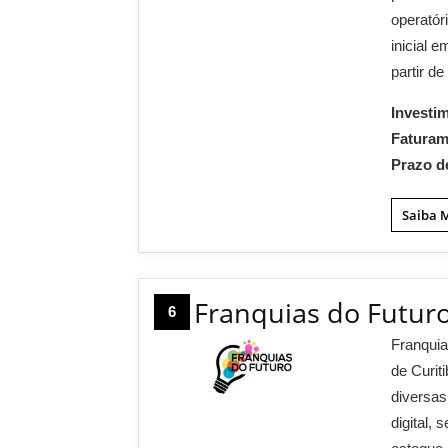
operatór
inicial 
partir de
Investi
Fatura
Prazo d
Saiba 
Franquias do Futur
6
Franquia
de Curit
diversa
digital,