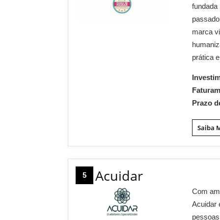
fundada 
passado 
marca vi
humaniz
prática e
Investi
Fatura
Prazo d
Saiba 
Acuidar
5
Com ampl
Acuidar 
pessoas,