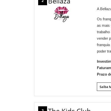
Bellaza
2
A Bellaz
Os franq
as mais 
trabalho
vender p
franquia
poder tr
Investi
Fatura
Prazo d
Saiba 
The Kids Club
3