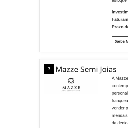
estoque 
Investi
Fatura
Prazo d
Saiba 
Mazze Semi Joias
7
A Mazze 
contempo
personal
franque
vender p
mensais
da dedic