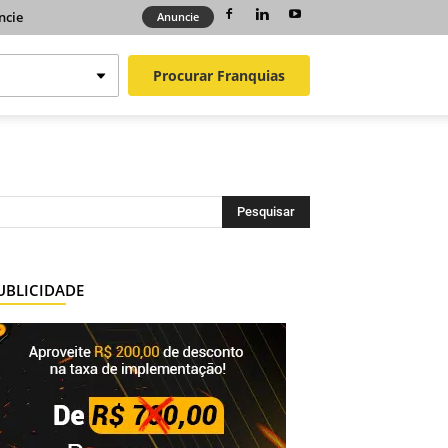
ncie
Anuncie
Procurar
Franquias
UBLICIDADE