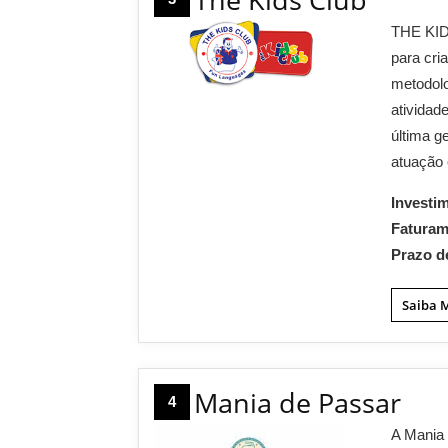
THE KID
para cri
metodolo
atividad
última g
atuação 
Investi
Fatura
Prazo d
Saiba 
Mania de Passar
4
A Mania 