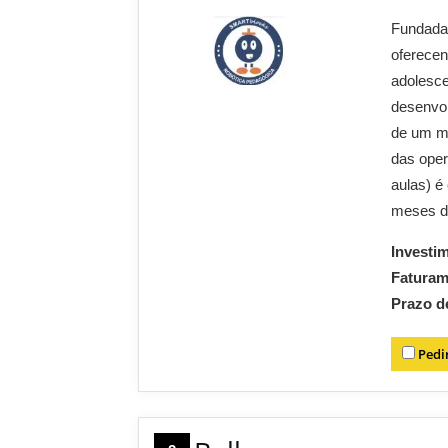
Fundada
oferecen
adolesce
desenvol
de um mo
das oper
aulas) é
meses de
Investi
Fatura
Prazo d
Pedi