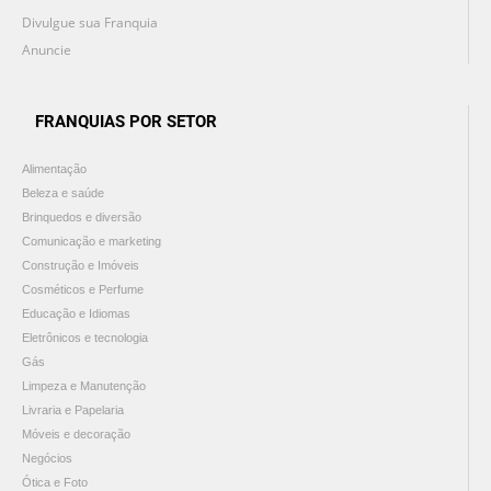
Divulgue sua Franquia
Anuncie
FRANQUIAS POR SETOR
Alimentação
Beleza e saúde
Brinquedos e diversão
Comunicação e marketing
Construção e Imóveis
Cosméticos e Perfume
Educação e Idiomas
Eletrônicos e tecnologia
Gás
Limpeza e Manutenção
Livraria e Papelaria
Móveis e decoração
Negócios
Ótica e Foto