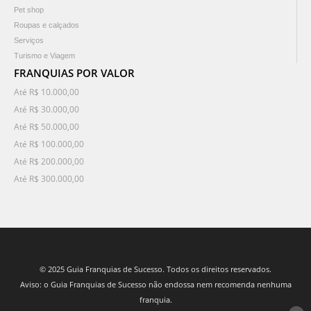
Pet shop
Roupas e calçados
Serviços
Turismo e Viagem
FRANQUIAS POR VALOR
Até R$ 10.000,00
Até R$ 30.000,00
Até R$ 50.000,00
Até R$ 100.000,00
Até R$ 200.000,00
Até R$ 300.000,00
© 2025 Guia Franquias de Sucesso. Todos os direitos reservados.
Aviso: o Guia Franquias de Sucesso não endossa nem recomenda nenhuma
franquia.