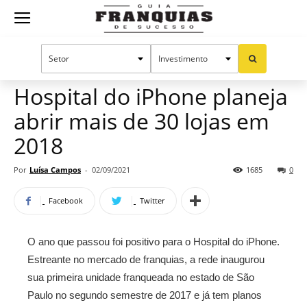
Guia
Home
Notícias
Mercado de franquias
Franquias
Hospital do iPhone planeja
abrir mais de 30 lojas em
de
2018
Por
Luísa Campos
-
02/09/2021
1685
0
Sucesso
Facebook
Twitter
O ano que passou foi positivo para o Hospital do iPhone.
Estreante no mercado de franquias, a rede inaugurou
sua primeira unidade franqueada no estado de São
Paulo no segundo semestre de 2017 e já tem planos