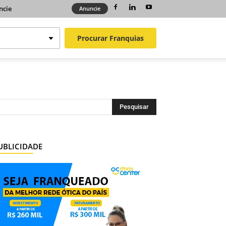
ncie
Anuncie
Procurar
Franquias
UBLICIDADE