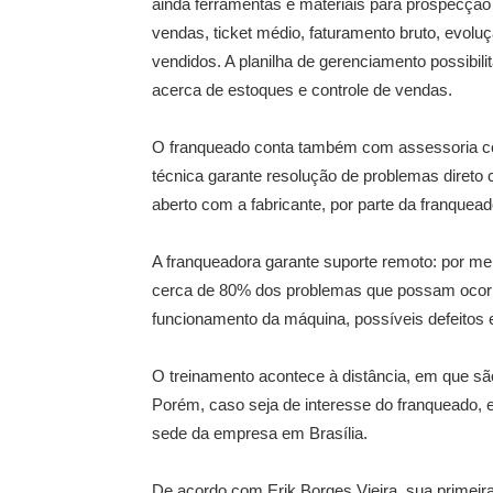
ainda ferramentas e materiais para prospecçã
vendas, ticket médio, faturamento bruto, evol
vendidos. A planilha de gerenciamento possibi
acerca de estoques e controle de vendas.
O franqueado conta também com assessoria com
técnica garante resolução de problemas diret
aberto com a fabricante, por parte da franquead
A franqueadora garante suporte remoto: por me
cerca de 80% dos problemas que possam ocorr
funcionamento da máquina, possíveis defeitos 
O treinamento acontece à distância, em que sã
Porém, caso seja de interesse do franqueado, 
sede da empresa em Brasília.
De acordo com Erik Borges Vieira, sua primeir