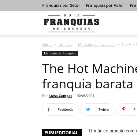
Franquias por Setor
Franquias por Valor
Fra
Guia
Home
Notícias
Mercado de franquias
The Hot 
Franquias
Mercado de franquias
The Hot Machin
de
franquia barata
Sucesso
Por
Luísa Campos
-
30/08/2021
Facebook
Twitter
Pi
Um único produto com mi