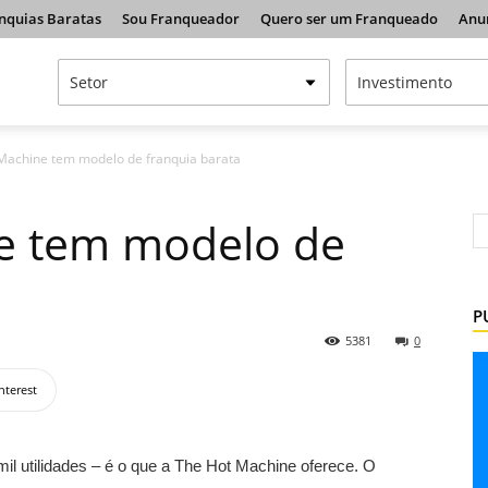
nquias Baratas
Sou Franqueador
Quero ser um Franqueado
Anu
Machine tem modelo de franquia barata
e tem modelo de
P
5381
0
nterest
l utilidades – é o que a The Hot Machine oferece. O