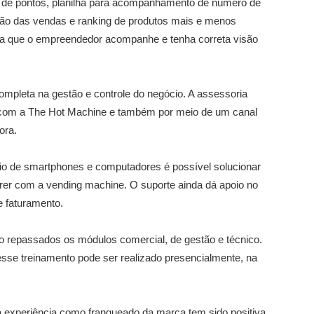
o de pontos, planilha para acompanhamento de número de
ução das vendas e ranking de produtos mais e menos
lita que o empreendedor acompanhe e tenha correta visão
pleta na gestão e controle do negócio. A assessoria
o com a The Hot Machine e também por meio de um canal
ora.
io de smartphones e computadores é possível solucionar
er com a vending machine. O suporte ainda dá apoio no
e faturamento.
o repassados os módulos comercial, de gestão e técnico.
esse treinamento pode ser realizado presencialmente, na
a experiência como franqueado da marca tem sido positiva.