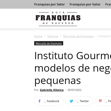
Franquias por Setor
Franquias por Valor
Fra
Guia
Home
Notícias
Mercado de franquias
Institut
Franquias
Mercado de franquias
Instituto Gourme
de
modelos de neg
pequenas
Sucesso
Por
Gabriella Oliveira
-
05/07/2022
Facebook
Twitter
Pi