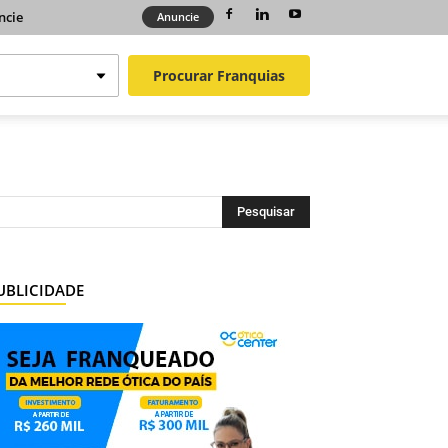
ncie
Anuncie
Procurar
Franquias
UBLICIDADE