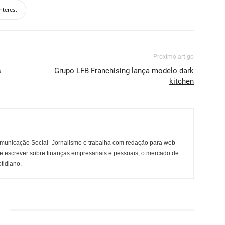
nterest
Próximo artigo
s
Grupo LFB Franchising lança modelo dark
kitchen
municação Social- Jornalismo e trabalha com redação para web
e escrever sobre finanças empresariais e pessoais, o mercado de
otidiano.