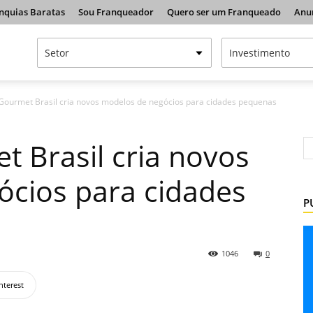
nquias Baratas
Sou Franqueador
Quero ser um Franqueado
Anu
o Gourmet Brasil cria novos modelos de negócios para cidades pequenas
t Brasil cria novos
ócios para cidades
P
1046
0
nterest