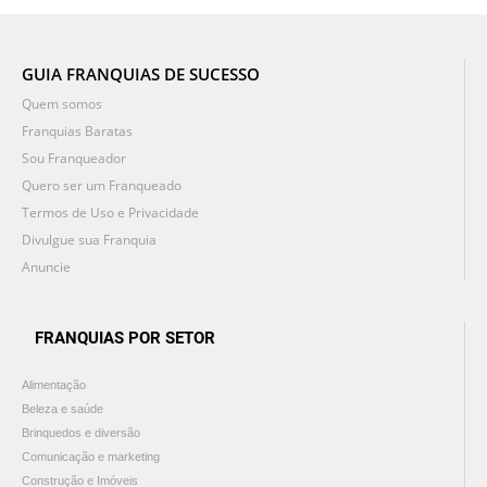
GUIA FRANQUIAS DE SUCESSO
Quem somos
Franquias Baratas
Sou Franqueador
Quero ser um Franqueado
Termos de Uso e Privacidade
Divulgue sua Franquia
Anuncie
FRANQUIAS POR SETOR
Alimentação
Beleza e saúde
Brinquedos e diversão
Comunicação e marketing
Construção e Imóveis