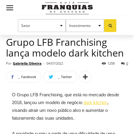
Guia
Home
Notícias
Mercado de franquias
Franquias
Grupo LFB Franchising
lança modelo dark kitchen
de
Por
Gabriella Oliveira
-
04/07/2022
1258
0
Facebook
Twitter
Sucesso
O Grupo LFB Franchising, que está no mercado desde
2018, lançou um modelo de negócio
dark kitchen
,
visando atrair um novo público alvo e aumentar o
faturamento das suas unidades.
A novidade surgiu a partir de uma dificuldade de uma